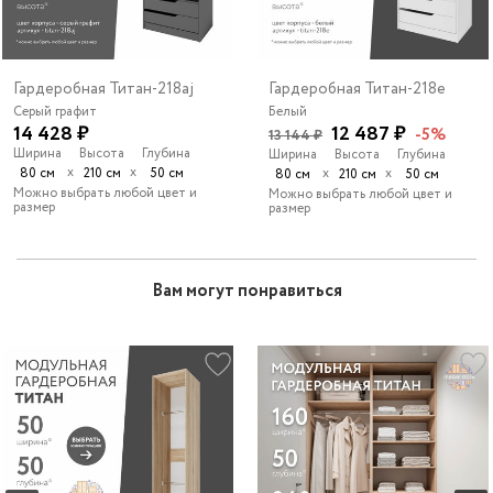
Гардеробная Титан-218aj
Гардеробная Титан-218e
Серый графит
Белый
14 428 ₽
12 487 ₽
-5%
13 144 ₽
Ширина
Высота
Глубина
Ширина
Высота
Глубина
х
х
80 см
210 см
50 см
х
х
80 см
210 см
50 см
Можно выбрать любой цвет и
Можно выбрать любой цвет и
размер
размер
Вам могут понравиться