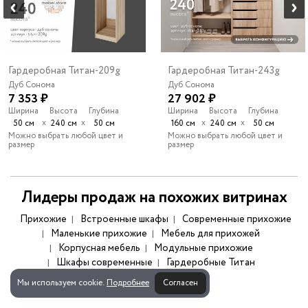
Гардеробная Титан-209g
Гардеробная Титан-243g
Дуб Сонома
Дуб Сонома
7 353 ₽
27 902 ₽
Ширина
Высота
Глубина
Ширина
Высота
Глубина
х
х
х
х
50 см
240 см
50 см
160 см
240 см
50 см
Можно выбрать любой цвет и
Можно выбрать любой цвет и
размер
размер
Лидеры продаж на похожих витринах
Прихожие
Встроенные шкафы
Современные прихожие
Маленькие прихожие
Мебель для прихожей
Корпусная мебель
Модульные прихожие
Шкафы современные
Гардеробные Титан
Мы используем cookie.
Подробнее
Согласен