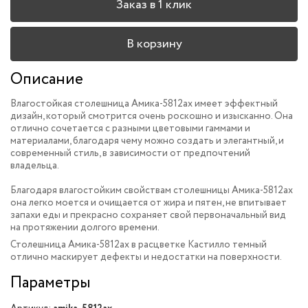
Заказ в 1 клик
В корзину
Описание
Влагостойкая столешница Амика-5812ax имеет эффектный
дизайн, который
смотрится очень роскошно и изысканно.
Она
отлично сочетается с разными цветовыми гаммами и
материалами, благодаря чему можно создать и элегантный, и
современный стиль, в зависимости от предпочтений
владельца.
Благодаря влагостойким свойствам столешницы Амика-5812ax
она легко моется и очищается от жира и пятен, не впитывает
запахи еды и прекрасно сохраняет свой первоначальный вид
на протяжении долгого времени.
Столешница Амика-5812ax в расцветке Кастилло темный
отлично маскирует дефекты и недостатки на поверхности.
Параметры