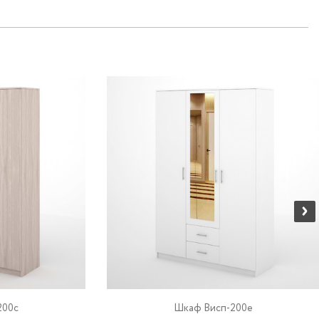
200c
Шкаф Висп-200e