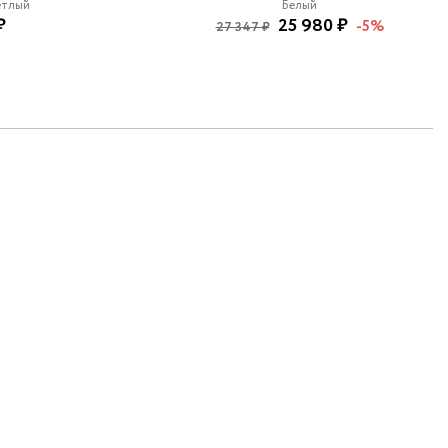
етлый
Белый
₽
25 980 ₽
-5%
27 347 ₽