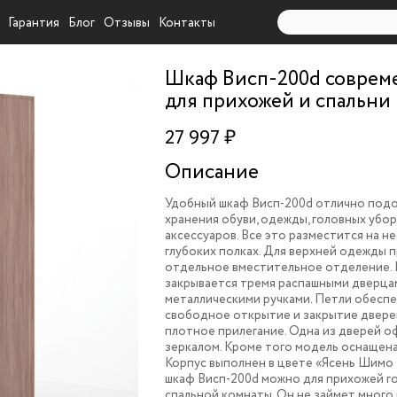
Гарантия
Блог
Отзывы
Контакты
Шкаф Висп-200d совре
для прихожей и спальни
27 997 ₽
Описание
Удобный шкаф Висп-200d отлично под
хранения обуви, одежды, головных убор
аксессуаров. Все это разместится на н
глубоких полках. Для верхней одежды
отдельное вместительное отделение.
закрывается тремя распашными дверцам
металлическими ручками. Петли обесп
свободное открытие и закрытие дверей
плотное прилегание. Одна из дверей 
зеркалом. Кроме того модель оснащена
Корпус выполнен в цвете «Ясень Шимо 
шкаф Висп-200d можно для прихожей г
спальной комнаты. Он не займет много 