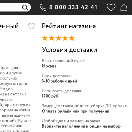
8 800 333 42 41
менный
Рейтинг магазина
Условия доставки
Ваш населенный пункт:
Москва
ойдет для
ов и других
Срок доставки:
ескольких
3-10 рабочих дней
 предусмотрено
 Модель
Стоимость доставки:
и на петлях с
1700 руб
ечивают
, гарантируя их
Замер, доставка, подъем, сборка, 3D-проект
оформлена узким
Оплата онлайн или при получении
 двумя ящиками.
темный». Купить
Любой цвет и размер на заказ
остиной или
Варианты наполнений и опций на выбор
места, а полная