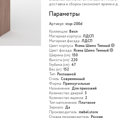
доставка и сборка сэкономит время и д
Параметры
Артикул:
visp-200d
Коллекция:
Висп
Материал корпуса:
ЛДСП
Материал фасада:
ЛДСП
Цвет корпуса:
Ясень Шимо Темный
Цвет фасада:
Ясень Шимо Темный
Ширина (см):
150
Высота (см):
220
Глубина (см):
47
Вес (кг):
152
Тип:
Распашной
Стиль:
Современный
Форма:
Прямоугольная
Назначение:
Для прихожей
Количество дверей:
3
Количество ящиков:
2
Тип наполнения:
Платяное
Зеркало:
Да
Производитель:
mebel.store
Страна производитель:
Россия