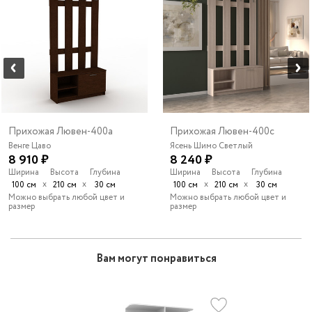
Прихожая Лювен-400a
Прихожая Лювен-400с
Венге Цаво
Ясень Шимо Светлый
8 910 ₽
8 240 ₽
Ширина
Высота
Глубина
Ширина
Высота
Глубина
х
х
х
х
100 см
210 см
30 см
100 см
210 см
30 см
Можно выбрать любой цвет и
Можно выбрать любой цвет и
размер
размер
Вам могут понравиться