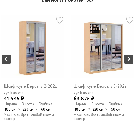
Вам могут понравиться
Шкаф-купе Версаль 2-202z
Шкаф-купе Версаль 3-202z
Бук Бавария
Бук Бавария
41 445 ₽
63 875 ₽
Ширина
Высота
Глубина
Ширина
Высота
Глубина
х
х
х
х
180 см
220 см
60 см
180 см
220 см
60 см
Можно выбрать любой цвет и
Можно выбрать любой цвет и
размер
размер