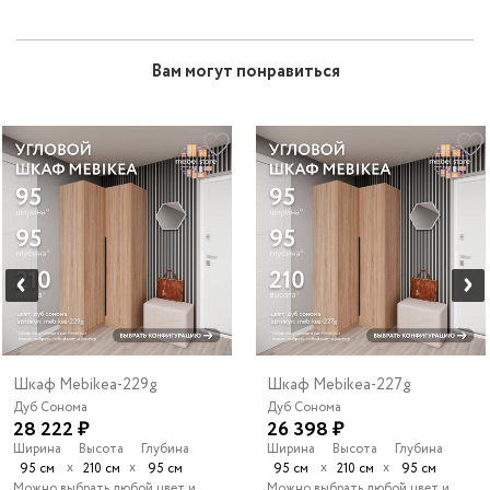
Вам могут понравиться
Шкаф Mebikea-229g
Шкаф Mebikea-227g
Дуб Сонома
Дуб Сонома
28 222 ₽
26 398 ₽
Ширина
Высота
Глубина
Ширина
Высота
Глубина
х
х
х
х
95 см
210 см
95 см
95 см
210 см
95 см
Можно выбрать любой цвет и
Можно выбрать любой цвет и