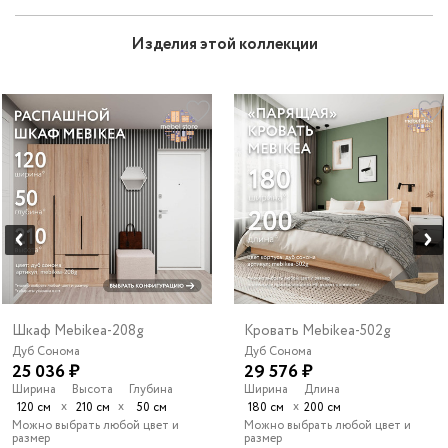
Изделия этой коллекции
Шкаф Mebikea-208g
Кровать Mebikea-502g
Дуб Сонома
Дуб Сонома
25 036 ₽
29 576 ₽
Ширина
Высота
Глубина
Ширина
Длина
х
х
х
120 см
210 см
50 см
180 см
200 см
Можно выбрать любой цвет и
Можно выбрать любой цвет и
размер
размер