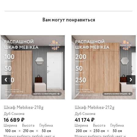
Вам могут понравиться
Шкаф Mebikea-218g
Шкаф Mebikea-212g
Дуб Сонома
Дуб Сонома
16 689 ₽
41 174 ₽
Ширина
Высота
Глубина
Ширина
Высота
Глубина
х
х
х
х
100 см
210 см
50 см
200 см
250 см
50 см
Можно выбрать любой цвет и
Можно выбрать любой цвет и