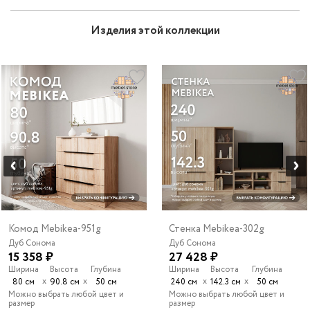
Изделия этой коллекции
Комод Mebikea-951g
Стенка Mebikea-302g
Дуб Сонома
Дуб Сонома
15 358 ₽
27 428 ₽
Ширина
Высота
Глубина
Ширина
Высота
Глубина
х
х
х
х
80 см
90.8 см
50 см
240 см
142.3 см
50 см
Можно выбрать любой цвет и
Можно выбрать любой цвет и
размер
размер