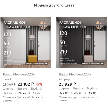
Модель другого цвета
Шкаф Mebikea-220e
Шкаф Mebikea-220o
Белый
Антрацит
22 182 ₽
23 929 ₽
-5%
23 349 ₽
Ширина
Высота
Глубина
Ширина
Высота
Глубина
х
х
х
х
120 см
210 см
50 см
120 см
210 см
50 см
Можно выбрать любой цвет и
Можно выбрать любой цвет и
размер
размер