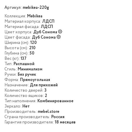
Артикул:
mebikea-220g
Коллекция:
Mebikea
Материал корпуса:
ЛДСП
Материал фасада:
ЛДСП
Цвет корпуса:
Дуб Сонома
Цвет фасада:
Дуб Сонома
Ширина (см):
120
Высота (см):
210
Глубина (см):
50
Вес (кг):
137
Тип:
Распашной
Стиль:
Минимализм
Ручки:
Без ручек
Форма:
Прямоугольная
Назначение:
Для прихожей
Количество дверей:
3
Количество ящиков:
2
Тип наполнения:
Комбинированное
Зеркало:
Нет
Производитель:
mebel.store
Страна производитель:
Россия
Гарантия производителя:
18 месяцев