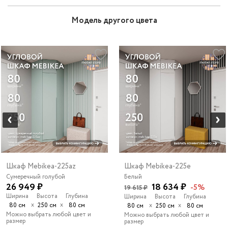
Модель другого цвета
Шкаф Mebikea-225az
Шкаф Mebikea-225e
Сумеречный голубой
Белый
26 949 ₽
18 634 ₽
-5%
19 615 ₽
Ширина
Высота
Глубина
Ширина
Высота
Глубина
х
х
80 см
250 см
80 см
х
х
80 см
250 см
80 см
Можно выбрать любой цвет и
Можно выбрать любой цвет и
размер
размер