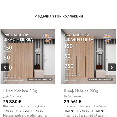
Изделия этой коллекции
Шкаф Mebikea-213g
Шкаф Mebikea-203g
Дуб Сонома
Дуб Сонома
25 880 ₽
29 461 ₽
Ширина
Высота
Глубина
Ширина
Высота
Глубина
х
х
х
х
150 см
210 см
50 см
150 см
250 см
50 см
Можно выбрать любой цвет и
Можно выбрать любой цвет и