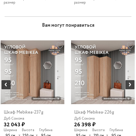
размер
размер
Вам могут понравиться
Шкаф Mebikea-237g
Шкаф Mebikea-226g
Дуб Сонома
Дуб Сонома
32 043 ₽
26 398 ₽
Ширина
Высота
Глубина
Ширина
Высота
Глубина
х
х
х
х
95 см
250 см
95 см
95 см
210 см
95 см