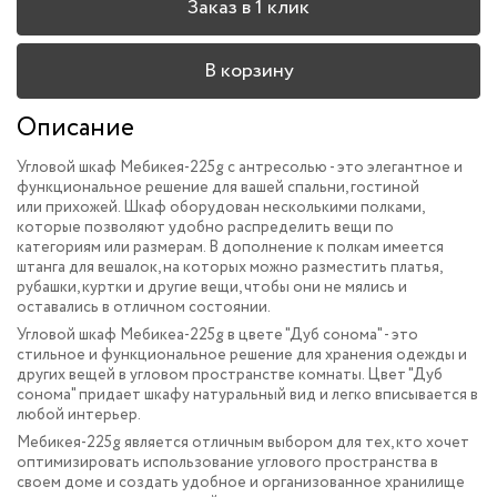
Заказ в 1 клик
В корзину
Описание
Угловой шкаф Мебикея-225g с антресолью - это элегантное и
функциональное решение для вашей спальни, гостиной
или прихожей. Шкаф оборудован несколькими полками,
которые позволяют удобно распределить вещи по
категориям или размерам. В дополнение к полкам имеется
штанга для вешалок, на которых можно разместить платья,
рубашки, куртки и другие вещи, чтобы они не мялись и
оставались в отличном состоянии.
Угловой шкаф Мебикеа-225g в цвете "Дуб сонома" - это
стильное и функциональное решение для хранения одежды и
других вещей в угловом пространстве комнаты. Цвет "Дуб
сонома" придает шкафу натуральный вид и легко вписывается в
любой интерьер.
Мебикея-225g является отличным выбором для тех, кто хочет
оптимизировать использование углового пространства в
своем доме и создать удобное и организованное хранилище