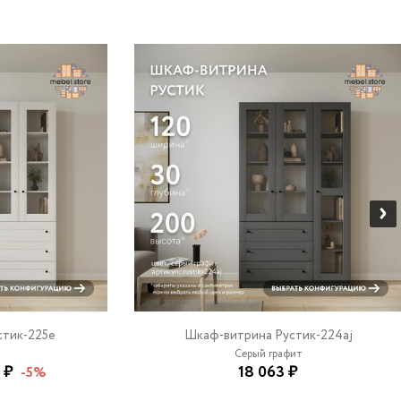
стик-225e
Шкаф-витрина Рустик-224aj
Серый графит
 ₽
18 063 ₽
-5%