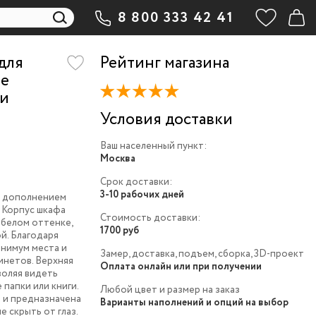
8 800 333 42 41
для
Рейтинг магазина
-e
 и
Условия доставки
Ваш населенный пункт:
Москва
Срок доставки:
3-10 рабочих дней
м дополнением
 Корпус шкафа
Стоимость доставки:
 белом оттенке,
1700 руб
й. Благодаря
инимум места и
Замер, доставка, подъем, сборка, 3D-проект
инетов. Верхняя
Оплата онлайн или при получении
воляя видеть
папки или книги.
Любой цвет и размер на заказ
 и предназначена
Варианты наполнений и опций на выбор
е скрыть от глаз.