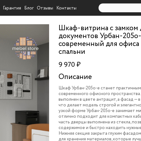
Гарантия
Блог
Отзывы
Контакты
Шкаф-витрина с замком 
документов Урбан-205o
современный для офиса
спальни
9 970 ₽
Описание
Шкаф Урбан-205o-e станет практичны
современного офисного пространства.
выполнен в цвете антрацит, а фасад — в
что делает модель строгой и элегантно
узкой форме Урбан-205o-e занимает м
отлично подходит для компактных каб
часть дверцы выполнена из стекла, поз
содержимое и быстро находить нужные 
Нижняя секция закрыта глухим фасадом
для хранения материалов, которые лучш