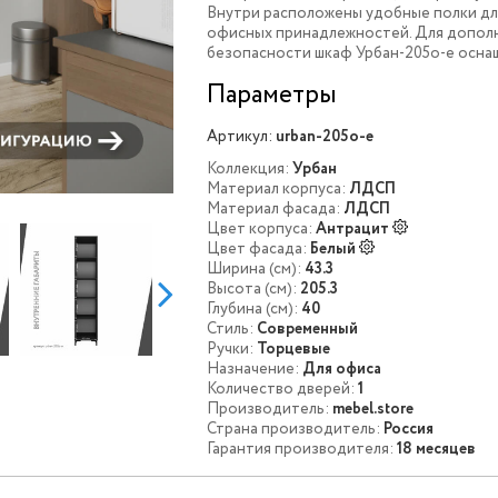
Внутри расположены удобные полки дл
офисных принадлежностей. Для допол
безопасности шкаф Урбан-205o-e осна
Параметры
Артикул:
urban-205o-e
Коллекция:
Урбан
Материал корпуса:
ЛДСП
Материал фасада:
ЛДСП
Цвет корпуса:
Антрацит
Цвет фасада:
Белый
Ширина (см):
43.3
Высота (см):
205.3
Глубина (см):
40
Стиль:
Современный
Ручки:
Торцевые
Назначение:
Для офиса
Количество дверей:
1
Производитель:
mebel.store
Страна производитель:
Россия
Гарантия производителя:
18 месяцев