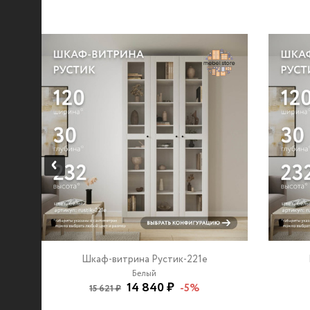
Шкаф-витрина Рустик-221e
Белый
14 840 ₽
-5%
15 621 ₽