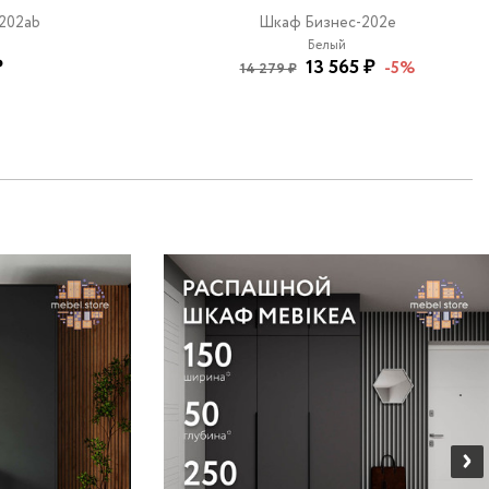
202ab
Шкаф Бизнес-202e
Белый
₽
13 565 ₽
-5%
14 279 ₽