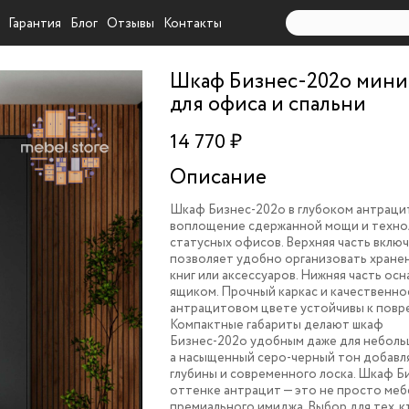
Гарантия
Блог
Отзывы
Контакты
Шкаф Бизнес-202o мин
для офиса и спальни
14 770 ₽
Описание
Шкаф Бизнес-202
o
в глубоком антраци
воплощение сдержанной мощи и техно
статусных офисов. Верхняя часть включ
позволяет удобно организовать хране
книг или аксессуаров. Нижняя часть о
ящиком. Прочный каркас и качественно
антрацитовом цвете устойчивы к повр
Компактные габариты делают шкаф
Бизнес-202
o
удобным даже для неболь
а насыщенный серо-черный тон добавл
глубины и современного лоска. Шкаф Б
оттенке антрацит — это не просто мебе
премиального имиджа. Выбор для тех, 