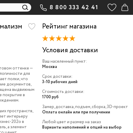
8 800 333 42 41
имализм
Рейтинг магазина
Условия доставки
Ваш населенный пункт:
Москва
товом оттенке —
логичности для
Срок доставки:
ает полки, что
3-10 рабочих дней
ние документов,
снащена выдвижным
Стоимость доставки:
е покрытие в
1700 руб
еждениям.
Замер, доставка, подъем, сборка, 3D-проект
ших пространств,
Оплата онлайн или при получении
яет интерьеру
изнес-202
o
в
Любой цвет и размер на заказ
ль, а элемент
Варианты наполнений и опций на выбор
кто ценит