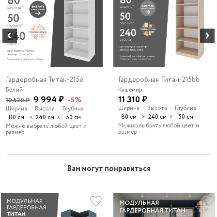
Гардеробная Титан-215e
Гардеробная Титан-215bb
Белый
Кашемир
9 994 ₽
11 310 ₽
-5%
10 520 ₽
Ширина
Высота
Глубина
Ширина
Высота
Глубина
х
х
х
х
80 см
240 см
50 см
80 см
240 см
50 см
Можно выбрать любой цвет и
Можно выбрать любой цвет и
размер
размер
Вам могут понравиться