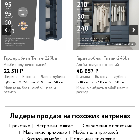
Гардеробная Титан-229ba
Гардеробная Титан-246ba
Альби полуночно-синий
Альби полуночно-синий
22 511 ₽
48 857 ₽
Ширина
Высота
Длина
Глубина
Ширина
Высота
Глубина
х
х
х
х
95 см
240 см
95 см
50 см
210 см
240 см
50 см
Можно выбрать любой цвет и
Можно выбрать любой цвет и
размер
размер
Лидеры продаж на похожих витринах
Прихожие
Встроенные шкафы
Современные прихожие
Маленькие прихожие
Мебель для прихожей
Корпусная мебель
Модульные прихожие