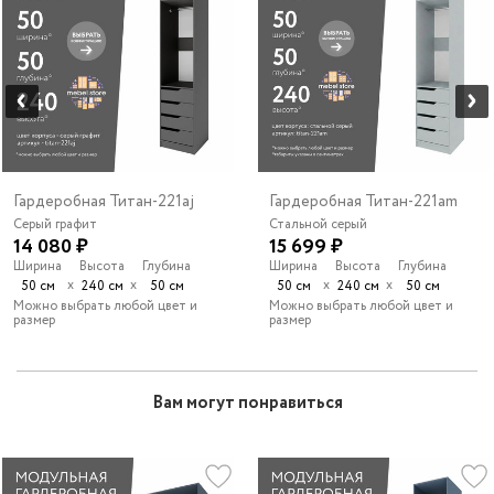
Гардеробная Титан-221aj
Гардеробная Титан-221am
Серый графит
Стальной серый
14 080 ₽
15 699 ₽
Ширина
Высота
Глубина
Ширина
Высота
Глубина
х
х
х
х
50 см
240 см
50 см
50 см
240 см
50 см
Можно выбрать любой цвет и
Можно выбрать любой цвет и
размер
размер
Вам могут понравиться