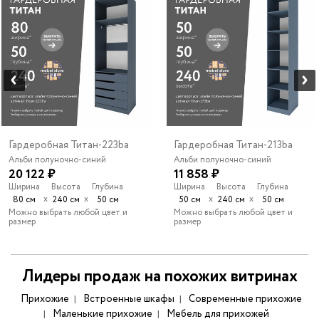
Гардеробная Титан-223ba
Гардеробная Титан-213ba
Альби полуночно-синий
Альби полуночно-синий
20 122 ₽
11 858 ₽
Ширина
Высота
Глубина
Ширина
Высота
Глубина
х
х
х
х
80 см
240 см
50 см
50 см
240 см
50 см
Можно выбрать любой цвет и
Можно выбрать любой цвет и
размер
размер
Лидеры продаж на похожих витринах
Прихожие
Встроенные шкафы
Современные прихожие
Маленькие прихожие
Мебель для прихожей