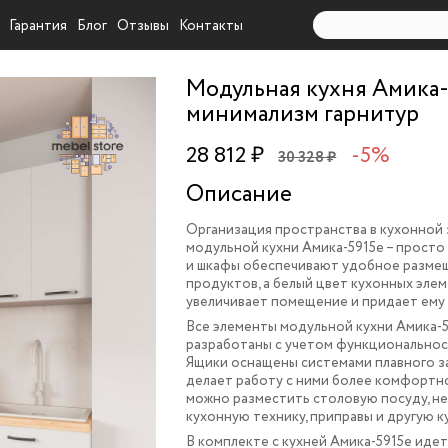
Гарантия
Блог
Отзывы
Контакты
Модульная кухня Амика-
минимализм гарнитур
28 812 ₽
-5%
30 328 ₽
Описание
Организация пространства в кухонной
модульной кухни Амика-5915e – просто 
и шкафы обеспечивают удобное разме
продуктов, а белый цвет кухонных эле
увеличивает помещение и придает ему 
Все элементы модульной кухни Амика-
разработаны с учетом функциональнос
Ящики оснащены системами плавного за
делает работу с ними более комфортно
можно разместить столовую посуду, н
кухонную технику, приправы и другую к
В комплекте с кухней Амика-5915e идет