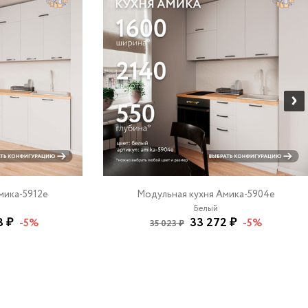
мика-5912e
Модульная кухня Амика-5904e
Белый
8 ₽
33 272 ₽
-5%
-5%
35 023 ₽