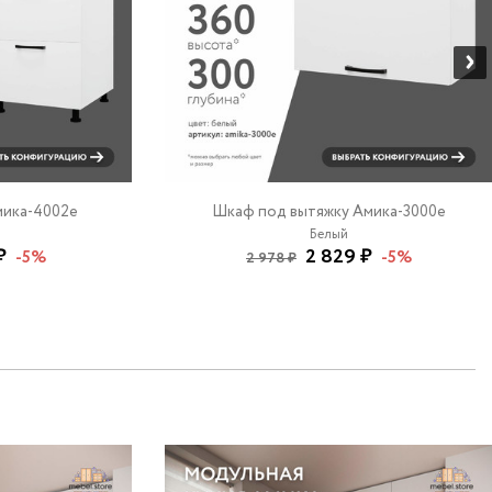
мика-4002e
Шкаф под вытяжку Амика-3000e
Белый
₽
2 829 ₽
-5%
-5%
2 978 ₽