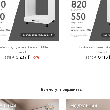
мба под духовку Амика-5300e
Тумба напольная А
Белый
Белый
5 237 ₽
8 113 
-5%
5 513 ₽
8 540 ₽
Вам могут понравиться