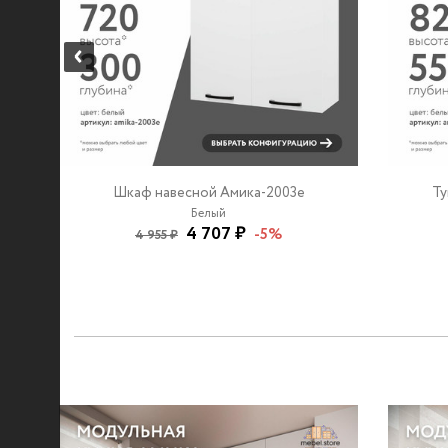
Шкаф навесной Амика-2003e
Ту
Белый
4 707 ₽
-5%
4 955 ₽