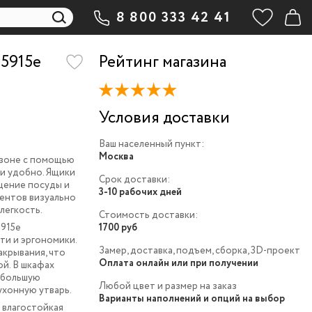
8 800 333 42 41
5915e
Рейтинг магазина
Условия доставки
Ваш населенный пункт:
Москва
 зоне с помощью
и удобно.
Ящики
Срок доставки:
щение посуды и
3-10 рабочих дней
ментов визуально
легкость.
Стоимость доставки:
5915e
1700 руб
ти и эргономики.
Замер, доставка, подъем, сборка, 3D-проект
крывания, что
Оплата онлайн или при получении
й. В шкафах
ебольшую
Любой цвет и размер на заказ
ухонную утварь.
Варианты наполнений и опций на выбор
 влагостойкая