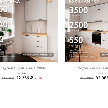
одульная кухня Амика-5900e
Модульная кухня А
Белый
Белый
22 269 ₽
82 08
-5%
23 441 ₽
86 408 ₽