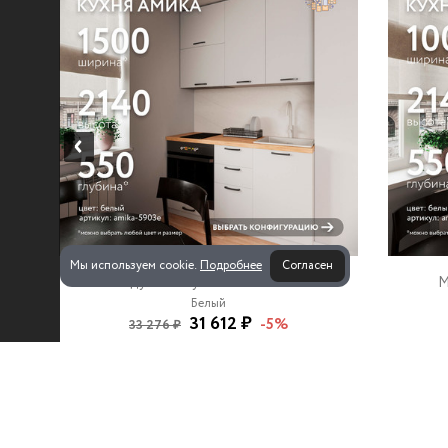
Мы используем cookie.
Подробнее
Согласен
Модульная кухня Амика-5903e
М
Белый
31 612 ₽
-5%
33 276 ₽