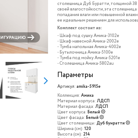
столешница Дуб Буратти, толщиной 38
своей влагостойкости, эта столешница
попадания влаги или повышенной влажн
ее идеальным решением для использова
Комплект состоит из:
- Шкаф под сушку Амика-3102e
- Шкаф навесной Амика-2002e
- Тумба напольная Амика-4002e
- Бутылочница Амика-5100e
- Тумба под мойку Амика-5201e
- Столешница Амика-5802au
Параметры
Артикул:
amika-5915e
Коллекция:
Амика
Материал корпуса:
ЛДСП
Материал фасада:
ЛДСП
Цвет корпуса:
Белый
Цвет фасада:
Белый
Цвет столешницы:
Дуб бунратти
Ширина (см):
120
Высота (см):
214