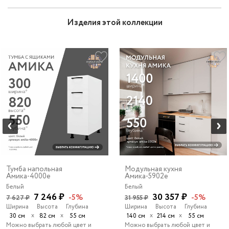
Изделия этой коллекции
Тумба напольная
Модульная кухня
Амика-4000e
Амика-5902e
Белый
Белый
7 246 ₽
30 357 ₽
-5%
-5%
7 627 ₽
31 955 ₽
Ширина
Высота
Глубина
Ширина
Высота
Глубина
х
х
х
х
30 см
82 см
55 см
140 см
214 см
55 см
Можно выбрать любой цвет и
Можно выбрать любой цвет и