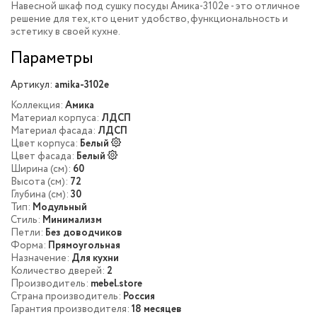
Навесной шкаф под сушку посуды Амика-3102e - это отличное
решение для тех, кто ценит удобство, функциональность и
эстетику в своей кухне.
Параметры
Артикул:
amika-3102e
Коллекция:
Амика
Материал корпуса:
ЛДСП
Материал фасада:
ЛДСП
Цвет корпуса:
Белый
Цвет фасада:
Белый
Ширина (см):
60
Высота (см):
72
Глубина (см):
30
Тип:
Модульный
Стиль:
Минимализм
Петли:
Без доводчиков
Форма:
Прямоугольная
Назначение:
Для кухни
Количество дверей:
2
Производитель:
mebel.store
Страна производитель:
Россия
Гарантия производителя:
18 месяцев