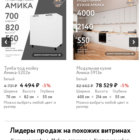
Тумба под мойку
Модульная кухня
Амика-5202e
Амика-5913e
Белый
Белый
4 494 ₽
78 529 ₽
-5%
-5%
4 731 ₽
82 662 ₽
Ширина
Высота
Глубина
Ширина
Высота
Глубина
х
х
х
х
70 см
82 см
55 см
400 см
214 см
55 см
Можно выбрать любой цвет и
Можно выбрать любой цвет и
размер
размер
Лидеры продаж на похожих витринах