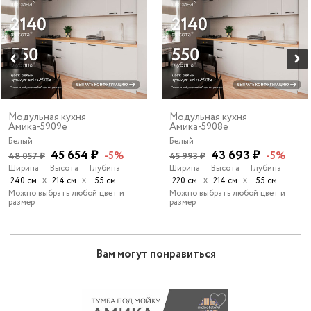
Модульная кухня
Модульная кухня
Амика-5909e
Амика-5908e
Белый
Белый
45 654 ₽
43 693 ₽
-5%
-5%
48 057 ₽
45 993 ₽
Ширина
Высота
Глубина
Ширина
Высота
Глубина
х
х
х
х
240 см
214 см
55 см
220 см
214 см
55 см
Можно выбрать любой цвет и
Можно выбрать любой цвет и
размер
размер
Вам могут понравиться