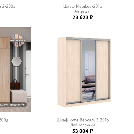
 2-200a
Шкаф Mebikea-201o
Антрацит
23 623 ₽
200g
Шкаф-купе Версаль 3-201b
Дуб молочный
53 004 ₽