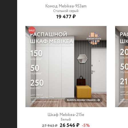
Комод Mebikea-953am
Стальной серый
19 477 ₽
Шкаф Mebikea-215e
Белый
26 546 ₽
-5%
27 943 ₽