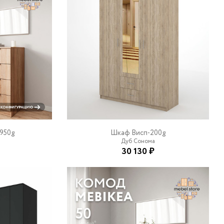
-950g
Шкаф Висп-200g
Дуб Сонома
30 130 ₽