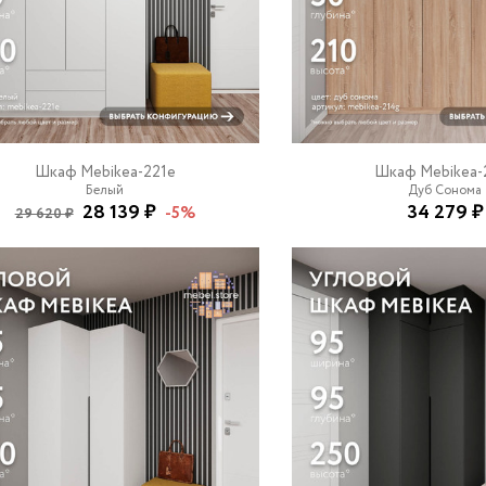
Шкаф Mebikea-221e
Шкаф Mebikea-
Белый
Дуб Сонома
28 139 ₽
34 279 ₽
-5%
29 620 ₽