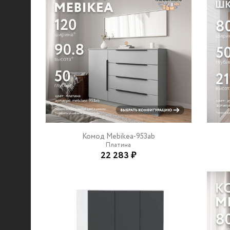
Комод Mebikea-953ab
Платина
22 283 ₽