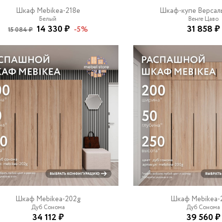
Шкаф Mebikea-218e
Шкаф-купе Версаль
Белый
Венге Цаво
14 330 ₽
31 858 ₽
-5%
15 084 ₽
Шкаф Mebikea-202g
Шкаф Mebikea-
Дуб Сонома
Дуб Сонома
34 112 ₽
39 560 ₽