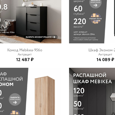
Комод Mebikea-956o
Шкаф Эконом-
Антрацит
Антрацит
12 487 ₽
14 089 ₽