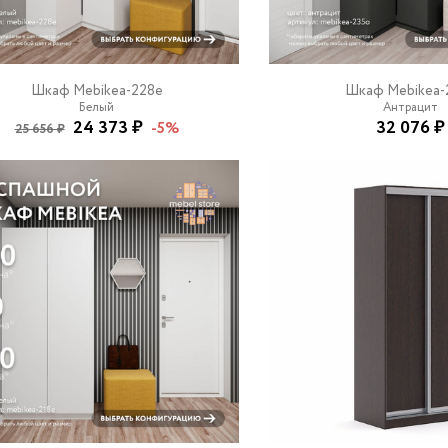
Шкаф Mebikea-228e
Шкаф Mebikea-
Белый
Антрацит
24 373 ₽
32 076 ₽
-5%
25 656 ₽