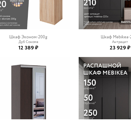
Шкаф Эконом-200g
Шкаф Mebikea-
Дуб Сонома
Антрацит
12 389 ₽
23 929 ₽