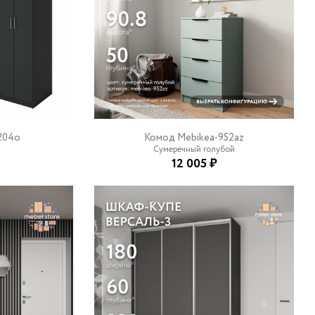
204o
Комод Mebikea-952az
Сумеречный голубой
12 005 ₽