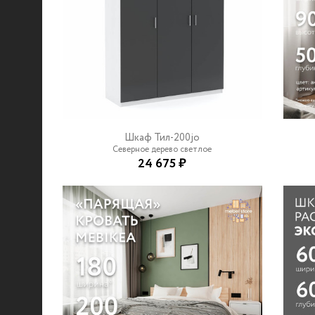
Шкаф Тил-200jo
Северное дерево светлое
24 675 ₽