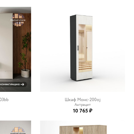
03bb
Шкаф Монс-200oj
Антрацит
10 765 ₽