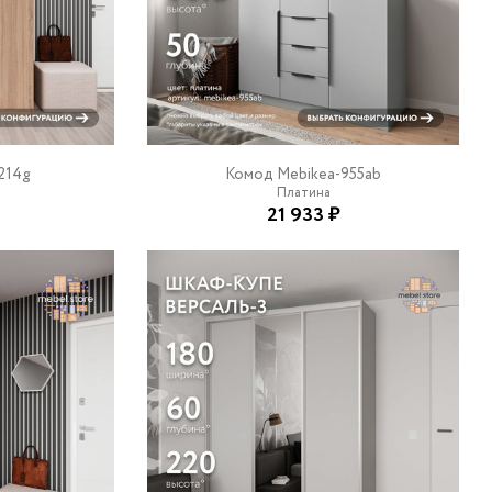
214g
Комод Mebikea-955ab
Платина
21 933 ₽