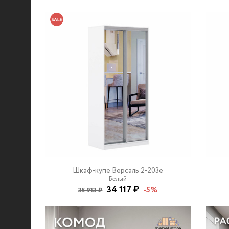
Шкаф-купе Версаль 2-203e
Белый
34 117 ₽
-5%
35 913 ₽