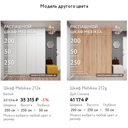
Модель другого цвета
Шкаф Mebikea-212e
Шкаф Mebikea-212g
Белый
Дуб Сонома
35 315 ₽
41 174 ₽
-5%
37 174 ₽
Ширина
Высота
Глубина
Ширина
Высота
Глубина
х
х
х
х
200 см
250 см
50 см
200 см
250 см
50 см
Можно выбрать любой цвет и
Можно выбрать любой цвет и
размер
размер