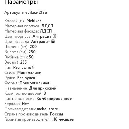
Параметры
Артикул:
mebikea-212o
Коллекция:
Mebikea
Материал корпуса:
ЛДСП
Материал фасада:
ЛДСП
Цвет корпуса:
Антрацит
Цвет фасада:
Антрацит
Ширина (см):
200
Высота (см):
250
Глубина (см):
50
Вес (кг):
235
Тип:
Распашной
Стиль:
Минимализм
Ручки:
Без ручек
Форма:
Прямоугольная
Назначение:
Для прихожей
Количество дверей:
8
Тип наполнения:
Комбинированное
Зеркало:
Нет
Производитель:
mebel.store
Страна производитель:
Россия
Гарантия производителя:
18 месяцев