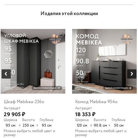
Изделия этой коллекции
Шкаф Mebikea-236o
Комод Mebikea-954o
Антрацит
Антрацит
29 905 ₽
18 353 ₽
Ширина
Высота
Глубина
Ширина
Высота
Глубина
х
х
х
х
95 см
250 см
95 см
120 см
90.8 см
50 см
Можно выбрать любой цвет и
Можно выбрать любой цвет и
размер
размер