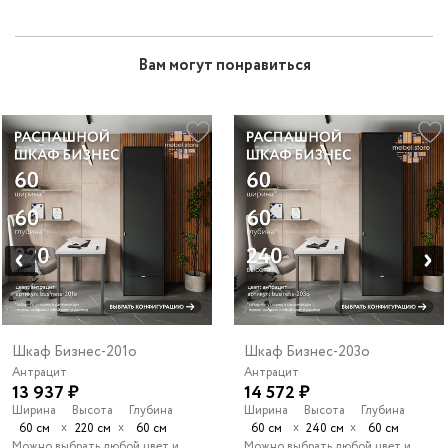
Вам могут понравиться
Шкаф Бизнес-201o
Шкаф Бизнес-203o
Антрацит
Антрацит
13 937 ₽
14 572 ₽
Ширина
Высота
Глубина
Ширина
Высота
Глубина
х
х
х
х
60 см
220 см
60 см
60 см
240 см
60 см
Можно выбрать любой цвет и
Можно выбрать любой цвет и