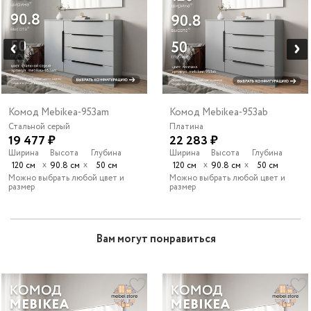
Комод Mebikea-953am
Комод Mebikea-953ab
Стальной серый
Платина
19 477 ₽
22 283 ₽
Ширина
Высота
Глубина
Ширина
Высота
Глубина
х
х
х
х
120 см
90.8 см
50 см
120 см
90.8 см
50 см
Можно выбрать любой цвет и
Можно выбрать любой цвет и
размер
размер
Вам могут понравиться