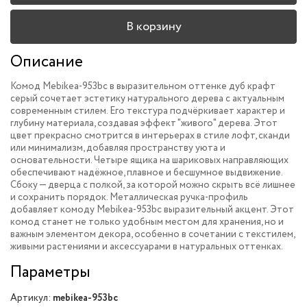
В корзину
Описание
Комод Mebikea-953bc в выразительном оттенке дуб крафт
серый сочетает эстетику натурального дерева с актуальным
современным стилем. Его текстура подчёркивает характер и
глубину материала, создавая эффект "живого" дерева. Этот
цвет прекрасно смотрится в интерьерах в стиле лофт, сканди
или минимализм, добавляя пространству уюта и
основательности. Четыре ящика на шариковых направляющих
обеспечивают надёжное, плавное и бесшумное выдвижение.
Сбоку — дверца с полкой, за которой можно скрыть всё лишнее
и сохранить порядок. Металлическая ручка-профиль
добавляет комоду Mebikea-953bc выразительный акцент. Этот
комод станет не только удобным местом для хранения, но и
важным элементом декора, особенно в сочетании с текстилем,
живыми растениями и аксессуарами в натуральных оттенках.
Параметры
Артикул:
mebikea-953bc