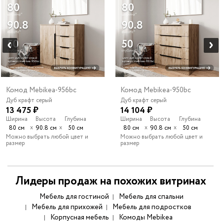
Комод Mebikea-956bc
Комод Mebikea-950bc
Дуб крафт серый
Дуб крафт серый
13 475 ₽
14 104 ₽
Ширина
Высота
Глубина
Ширина
Высота
Глубина
х
х
х
х
80 см
90.8 см
50 см
80 см
90.8 см
50 см
Можно выбрать любой цвет и
Можно выбрать любой цвет и
размер
размер
Лидеры продаж на похожих витринах
Мебель для гостиной
Мебель для спальни
Мебель для прихожей
Мебель для подростков
Корпусная мебель
Комоды Mebikea