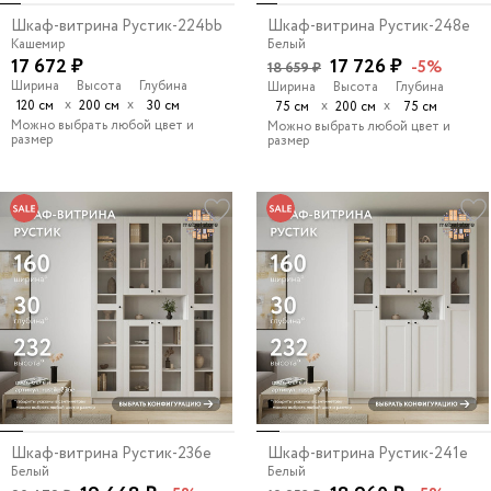
Шкаф-витрина Рустик-224bb
Шкаф-витрина Рустик-248e
Кашемир
Белый
17 672 ₽
17 726 ₽
-5%
18 659 ₽
Ширина
Высота
Глубина
Ширина
Высота
Глубина
х
х
120 см
200 см
30 см
х
х
75 см
200 см
75 см
Можно выбрать любой цвет и
Можно выбрать любой цвет и
размер
размер
Шкаф-витрина Рустик-236e
Шкаф-витрина Рустик-241e
Белый
Белый