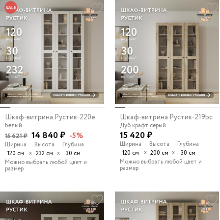
Шкаф-витрина Рустик-220e
Шкаф-витрина Рустик-219bc
Белый
Дуб крафт серый
14 840 ₽
15 420 ₽
-5%
15 621 ₽
Ширина
Высота
Глубина
Ширина
Высота
Глубина
х
х
х
х
120 см
200 см
30 см
120 см
232 см
30 см
Можно выбрать любой цвет и
Можно выбрать любой цвет и
размер
размер