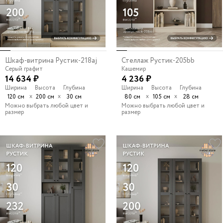
Шкаф-витрина Рустик-218aj
Стеллаж Рустик-205bb
Серый графит
Кашемир
14 634 ₽
4 236 ₽
Ширина
Высота
Глубина
Ширина
Высота
Глубина
х
х
х
х
120 см
200 см
30 см
80 см
105 см
28 см
Можно выбрать любой цвет и
Можно выбрать любой цвет и
размер
размер