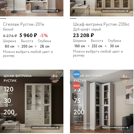
Стеллаж Рустик-201e
Шкаф-витрина Рустик-235bc
Белый
Дуб крафт серый
5 960 ₽
23 208 ₽
-5%
6 274 ₽
Ширина
Высота
Глубина
Ширина
Высота
Глубина
х
х
х
х
160 см
232 см
30 см
80 см
200 см
28 см
Можно выбрать любой цвет и
Можно выбрать любой цвет и
размер
размер