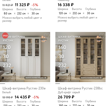
Белый
Кашемир
11 325 ₽
16 338 ₽
-5%
11 921 ₽
Ширина
Высота
Глубина
Ширина
Высота
Глубина
х
х
х
х
120 см
232 см
30 см
80 см
232 см
30 см
Можно выбрать любой цвет и
Можно выбрать любой цвет и
размер
размер
Шкаф-витрина Рустик-230e
Шкаф-витрина Рустик-238bc
Белый
Дуб крафт серый
14 435 ₽
26 709 ₽
-5%
15 195 ₽
Ширина
Высота
Глубина
Ширина
Высота
Глубина
х
х
х
х
160 см
232 см
30 см
120 см
232 см
30 см