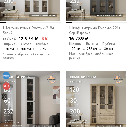
Шкаф-витрина Рустик-218e
Шкаф-витрина Рустик-221aj
Белый
Серый графит
12 974 ₽
16 739 ₽
-5%
13 657 ₽
Ширина
Высота
Глубина
Ширина
Высота
Глубина
х
х
х
х
120 см
232 см
30 см
120 см
200 см
30 см
Можно выбрать любой цвет и
Можно выбрать любой цвет и
размер
размер