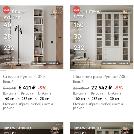
Стеллаж Рустик-202e
Шкаф-витрина Рустик-238e
Белый
Белый
6 421 ₽
22 542 ₽
-5%
-5%
6 759 ₽
23 728 ₽
Ширина
Высота
Глубина
Ширина
Высота
Глубина
х
х
х
х
40 см
232 см
28 см
160 см
232 см
30 см
Можно выбрать любой цвет и
Можно выбрать любой цвет и
размер
размер