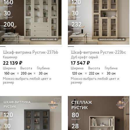
Шкаф-витрина Рустик-237bb
Шкаф-витрина Рустик-223bc
Кашемир
Дуб крафт серый
22 139 ₽
17 547 ₽
Ширина
Высота
Глубина
Ширина
Высота
Глубина
х
х
х
х
160 см
200 см
30 см
120 см
232 см
30 см
Можно выбрать любой цвет и
Можно выбрать любой цвет и
размер
размер