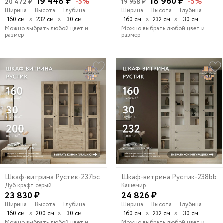
19 448 ₽
18 960 ₽
-5%
-5%
20 472 ₽
19 958 ₽
Ширина
Высота
Глубина
Ширина
Высота
Глубина
х
х
х
х
160 см
232 см
30 см
160 см
232 см
30 см
Можно выбрать любой цвет и
Можно выбрать любой цвет и
размер
размер
Шкаф-витрина Рустик-237bc
Шкаф-витрина Рустик-238bb
Дуб крафт серый
Кашемир
23 830 ₽
24 826 ₽
Ширина
Высота
Глубина
Ширина
Высота
Глубина
х
х
х
х
160 см
200 см
30 см
160 см
232 см
30 см
Можно выбрать любой цвет и
Можно выбрать любой цвет и