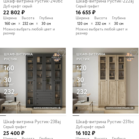
Шкаф-витрина Рустик-240bc
Шкаф-витрина Рустик-222aj
Дуб крафт серый
Серый графит
22 802 ₽
16 655 ₽
Ширина
Высота
Глубина
Ширина
Высота
Глубина
х
х
х
х
160 см
232 см
30 см
120 см
232 см
30 см
Можно выбрать любой цвет и
Можно выбрать любой цвет и
размер
размер
Шкаф-витрина Рустик-238aj
Шкаф-витрина Рустик-231bc
Серый графит
Дуб крафт серый
25 400 ₽
16 102 ₽
Ширина
Высота
Глубина
Ширина
Высота
Глубина