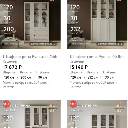
Шкаф-витрина Рустик-225bb
Шкаф-витрина Рустик-231bb
Кашемир
Кашемир
17 672 ₽
15 140 ₽
Ширина
Высота
Глубина
Ширина
Высота
Глубина
х
х
х
х
120 см
200 см
30 см
120 см
232 см
30 см
Можно выбрать любой цвет и
Можно выбрать любой цвет и
размер
размер