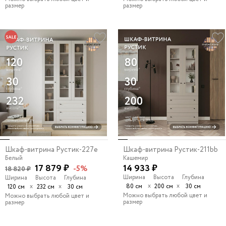
размер
размер
Шкаф-витрина Рустик-227e
Шкаф-витрина Рустик-211bb
Белый
Кашемир
17 879 ₽
14 933 ₽
-5%
18 820 ₽
Ширина
Высота
Глубина
Ширина
Высота
Глубина
х
х
х
х
80 см
200 см
30 см
120 см
232 см
30 см
Можно выбрать любой цвет и
Можно выбрать любой цвет и
размер
размер