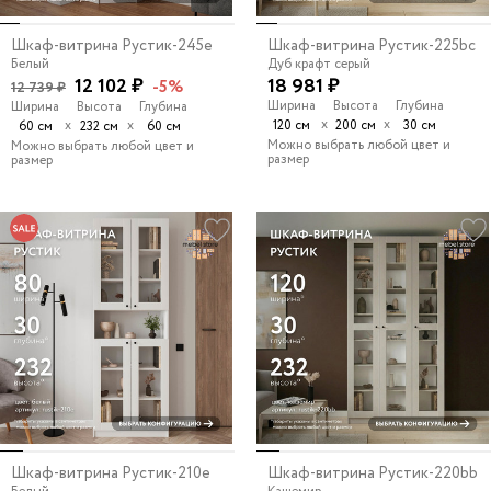
Шкаф-витрина Рустик-245e
Шкаф-витрина Рустик-225bc
Белый
Дуб крафт серый
12 102 ₽
18 981 ₽
-5%
12 739 ₽
Ширина
Высота
Глубина
Ширина
Высота
Глубина
х
х
х
х
120 см
200 см
30 см
60 см
232 см
60 см
Можно выбрать любой цвет и
Можно выбрать любой цвет и
размер
размер
Шкаф-витрина Рустик-210e
Шкаф-витрина Рустик-220bb