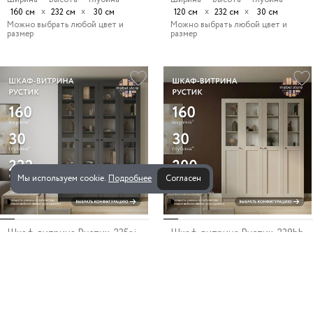
х
х
х
х
160 см
232 см
30 см
120 см
232 см
30 см
Можно выбрать любой цвет и
Можно выбрать любой цвет и
размер
размер
Мы используем cookie.
Подробнее
Согласен
Шкаф-витрина Рустик-235aj
Шкаф-витрина Рустик-239bb
Серый графит
Кашемир
22 030 ₽
18 775 ₽
Ширина
Высота
Глубина
Ширина
Высота
Глубина
х
х
х
х
160 см
232 см
30 см
160 см
200 см
30 см
Можно выбрать любой цвет и
Можно выбрать любой цвет и
размер
размер