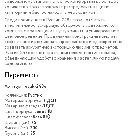
содержимому становится более комфортным, а большое
количество полок позволяет распределить вещи по
категориям и быстро находить необходимое.
Среди преимуществ Рустик-248e стоит отметить
вместительность, хорошую обзорность содержимого,
компактное размещение в углу комнаты и универсальное
цветовое решение. Продуманная конструкция помогает
эффективно использовать пространство и одновременно
создавать аккуратную экспозицию любимых предметов.
Рустик-248e станет практичным элементом интерьера,
объединяющим удобство хранения и эстетичную подачу
содержимого.
Параметры
Артикул:
rustik-248e
Коллекция:
Рустик
Материал корпуса:
ЛДСП
Материал фасада:
ЛДСП
Цвет корпуса:
Белый
Цвет фасада:
Белый
Ширина (см):
75
Высота (см):
200
Глубина (см):
75