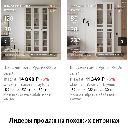
Шкаф-витрина Рустик-220e
Шкаф-витрина Рустик-209e
Белый
Белый
14 840 ₽
11 349 ₽
-5%
-5%
15 621 ₽
11 946 ₽
Ширина
Высота
Глубина
Ширина
Высота
Глубина
х
х
х
х
120 см
232 см
30 см
80 см
232 см
30 см
Можно выбрать любой цвет и
Можно выбрать любой цвет и
размер
размер
Лидеры продаж на похожих витринах