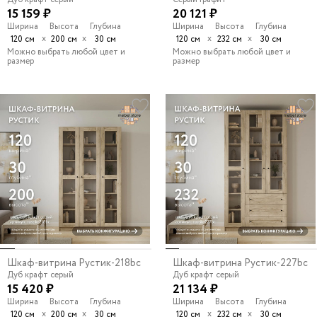
15 159 ₽
20 121 ₽
Ширина
Высота
Глубина
Ширина
Высота
Глубина
х
х
х
х
120 см
200 см
30 см
120 см
232 см
30 см
Можно выбрать любой цвет и
Можно выбрать любой цвет и
размер
размер
Шкаф-витрина Рустик-218bc
Шкаф-витрина Рустик-227bc
Дуб крафт серый
Дуб крафт серый
15 420 ₽
21 134 ₽
Ширина
Высота
Глубина
Ширина
Высота
Глубина
х
х
х
х
120 см
200 см
30 см
120 см
232 см
30 см