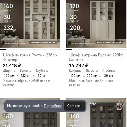
Шкаф-витрина Рустик-236bb
Шкаф-витрина Рустик-228bb
Кашемир
Кашемир
21 418 ₽
14 292 ₽
Ширина
Высота
Глубина
Ширина
Высота
Глубина
х
х
х
х
160 см
232 см
30 см
120 см
200 см
30 см
Можно выбрать любой цвет и
Можно выбрать любой цвет и
размер
размер
Мы используем cookie.
Подробнее
Согласен