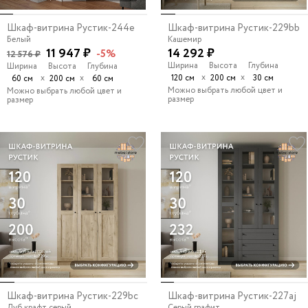
Шкаф-витрина Рустик-244e
Шкаф-витрина Рустик-229bb
Белый
Кашемир
11 947 ₽
14 292 ₽
-5%
12 576 ₽
Ширина
Высота
Глубина
Ширина
Высота
Глубина
х
х
х
х
120 см
200 см
30 см
60 см
200 см
60 см
Можно выбрать любой цвет и
Можно выбрать любой цвет и
размер
размер
Шкаф-витрина Рустик-229bc
Шкаф-витрина Рустик-227aj
Дуб крафт серый
Серый графит