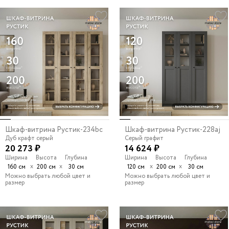
Шкаф-витрина Рустик-234bc
Шкаф-витрина Рустик-228aj
Дуб крафт серый
Серый графит
20 273 ₽
14 624 ₽
Ширина
Высота
Глубина
Ширина
Высота
Глубина
х
х
х
х
160 см
200 см
30 см
120 см
200 см
30 см
Можно выбрать любой цвет и
Можно выбрать любой цвет и
размер
размер