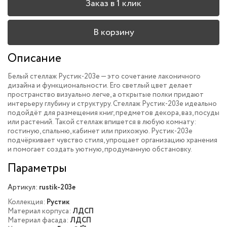
Заказ в 1 клик
В корзину
Описание
Белый стеллаж Рустик-203e — это сочетание лаконичного
дизайна и функциональности. Его светлый цвет делает
пространство визуально легче, а открытые полки придают
интерьеру глубину и структуру. Стеллаж Рустик-203e идеально
подойдёт для размещения книг, предметов декора, ваз, посуды
или растений. Такой стеллаж впишется в любую комнату:
гостиную, спальню, кабинет или прихожую. Рустик-203e
подчёркивает чувство стиля, упрощает организацию хранения
и помогает создать уютную, продуманную обстановку.
Параметры
Артикул:
rustik-203e
Коллекция:
Рустик
Материал корпуса:
ЛДСП
Материал фасада:
ЛДСП