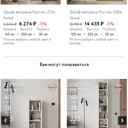
Шкаф-витрина Рустик-213e
Шкаф-витрина Рустик-230e
Белый
Белый
6 274 ₽
14 435 ₽
-5%
-5%
6 604 ₽
15 195 ₽
Ширина
Высота
Глубина
Ширина
Высота
Глубина
х
х
х
х
40 см
200 см
30 см
120 см
232 см
30 см
Можно выбрать любой цвет и
Можно выбрать любой цвет и
размер
размер
Вам могут понравиться