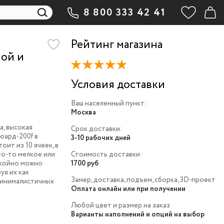
8 800 333 42 41
Рейтинг магазина
ной и
Условия доставки
Ваш населенный пункт:
Москва
а, высокая
Срок доставки:
юард-200f в
3-10 рабочих дней
оит из 10 ячеек, в
то-то мелкое или
Стоимость доставки:
окойно можно
1700 руб
уя их как
Замер, доставка, подъем, сборка, 3D-проект
минималистичных
Оплата онлайн или при получении
Любой цвет и размер на заказ
Варианты наполнений и опций на выбор