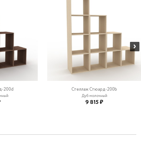
д-200d
Стеллаж Стюард-200b
емный
Дуб молочный
₽
9 815 ₽