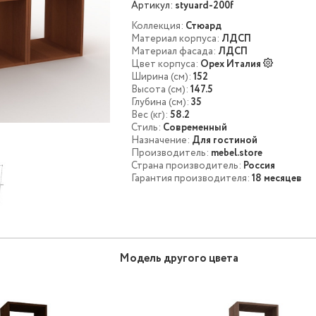
Артикул:
styuard-200f
Коллекция:
Стюард
Материал корпуса:
ЛДСП
Материал фасада:
ЛДСП
Цвет корпуса:
Орех Италия
Ширина (см):
152
Высота (см):
147.5
Глубина (см):
35
Вес (кг):
58.2
Стиль:
Современный
Назначение:
Для гостиной
Производитель:
mebel.store
Страна производитель:
Россия
Гарантия производителя:
18 месяцев
Модель другого цвета