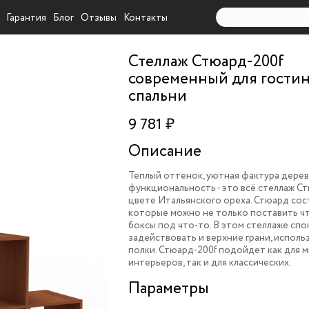
Гарантия
Блог
Отзывы
Контакты
Стеллаж Стюард-200f
современный для гости
спальни
9 781 ₽
Описание
Теплый оттенок, уютная фактура дерев
функциональность - это всё стеллаж Ст
цвете Итальянского ореха. Стюард сост
которые можно не только поставить ч
боксы под что-то. В этом стеллаже сп
задействовать и верхние грани, использ
полки. Стюард-200f подойдет как для 
интерьеров, так и для классических.
Параметры