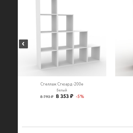
Стеллаж Стюард-200e
Белый
8 353 ₽
-5%
8 793 ₽