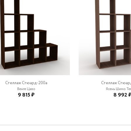
Стеллаж Стюард-200a
Стеллаж Стюар
Венге Цаво
Ясень Шимо Т
9 815 ₽
8 992 