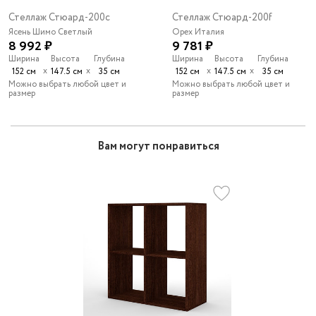
Стеллаж Стюард-200c
Стеллаж Стюард-200f
Ясень Шимо Светлый
Орех Италия
8 992 ₽
9 781 ₽
Ширина
Высота
Глубина
Ширина
Высота
Глубина
х
х
х
х
152 см
147.5 см
35 см
152 см
147.5 см
35 см
Можно выбрать любой цвет и
Можно выбрать любой цвет и
размер
размер
Вам могут понравиться