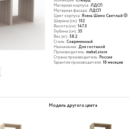
Коллекция:
Стюард
Материал корпуса:
ЛДСП
Материал фасада:
ЛДСП
Цвет корпуса:
Ясень Шимо Светлый
Ширина (см):
152
Высота (см):
147.5
Глубина (см):
35
Вес (кг):
58.2
Стиль:
Современный
Назначение:
Для гостиной
Производитель:
mebel.store
Страна производитель:
Россия
Гарантия производителя:
18 месяцев
Модель другого цвета