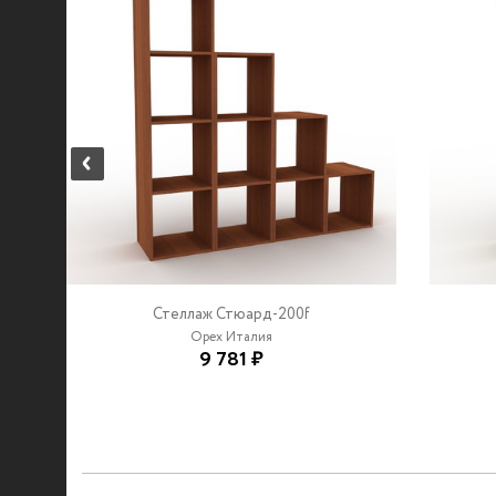
Стеллаж Стюард-200f
Орех Италия
9 781 ₽