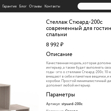
Гарантия
Блог
Отзывы
Контакты
Стеллаж Стюард-200c
современный для гости
спальни
8 992 ₽
Описание
Качественная модель, которая дополн
интерьер, а также будет выполнять св
годы - это о стеллаже Стюард-200c. 10 
вмещают в себя и памятные вещички, и к
коробки. Простой минималистичный ди
дополнит любой интерьер.
Параметры
Артикул:
styuard-200c