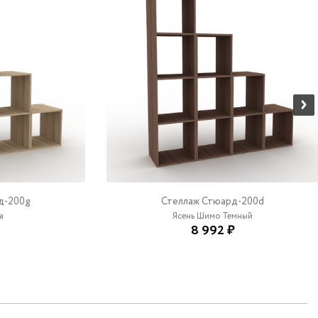
д-200g
Стеллаж Стюард-200d
а
Ясень Шимо Темный
8 992 ₽