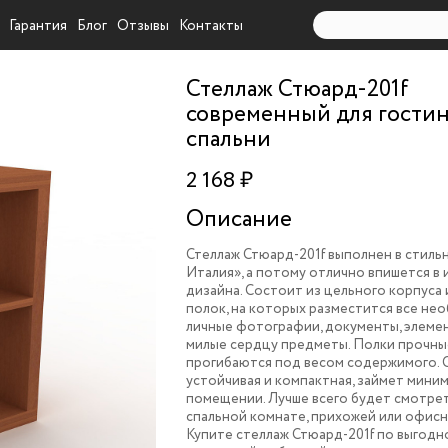
Гарантия
Блог
Отзывы
Контакты
Стеллаж Стюард-201f
современный для гости
спальни
2 168 ₽
Описание
Стеллаж Стюард-201f выполнен в стиль
Италия», а потому отлично впишется в
дизайна. Состоит из цельного корпуса 
полок, на которых разместится все нео
личные фотографии, документы, элеме
милые сердцу предметы. Полки прочны
прогибаются под весом содержимого. 
устойчивая и компактная, займет миним
помещении. Лучше всего будет смотрет
спальной комнате, прихожей или офисн
Купите стеллаж Стюард-201f по выгодн