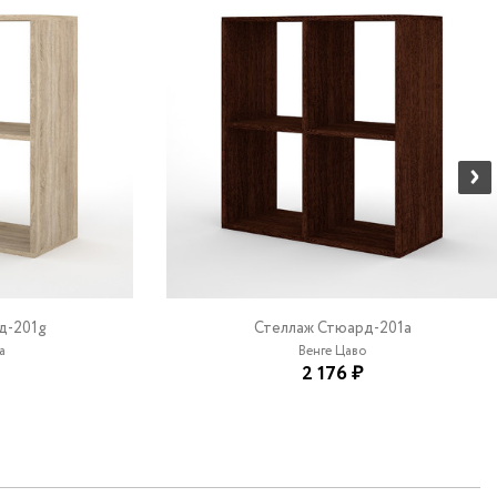
д-201g
Стеллаж Стюард-201a
а
Венге Цаво
2 176 ₽