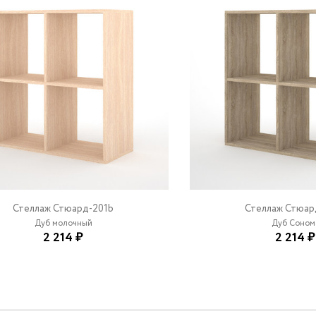
Стеллаж Стюард-201b
Стеллаж Стюар
Дуб молочный
Дуб Соном
2 214 ₽
2 214 ₽