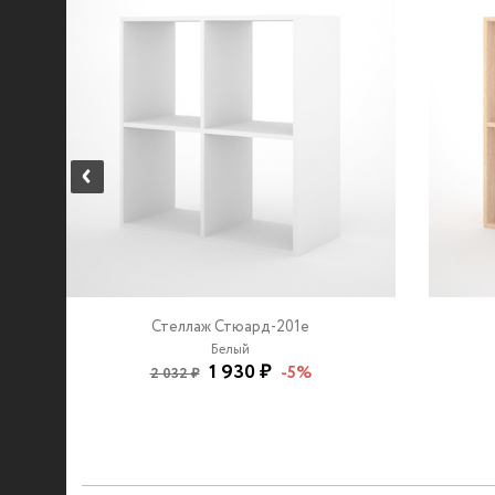
Стеллаж Стюард-201e
Белый
1 930 ₽
-5%
2 032 ₽