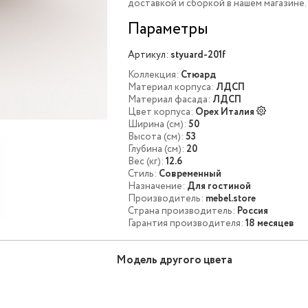
доставкой и сборкой в нашем магазине.
Параметры
Артикул:
styuard-201f
Коллекция:
Стюард
Материал корпуса:
ЛДСП
Материал фасада:
ЛДСП
Цвет корпуса:
Орех Италия
Ширина (см):
50
Высота (см):
53
Глубина (см):
20
Вес (кг):
12.6
Стиль:
Современный
Назначение:
Для гостиной
Производитель:
mebel.store
Страна производитель:
Россия
Гарантия производителя:
18 месяцев
Модель другого цвета