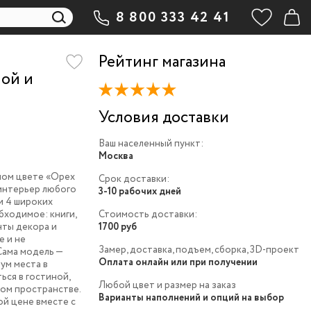
8 800 333 42 41
Рейтинг магазина
ной и
Условия доставки
Ваш населенный пункт:
Москва
ном цвете «Орех
Срок доставки:
 интерьер любого
3-10 рабочих дней
и 4 широких
бходимое: книги,
Стоимость доставки:
нты декора и
1700 руб
е и не
Замер, доставка, подъем, сборка, 3D-проект
Сама модель —
Оплата онлайн или при получении
ум места в
ься в гостиной,
Любой цвет и размер на заказ
ом пространстве.
Варианты наполнений и опций на выбор
ой цене вместе с