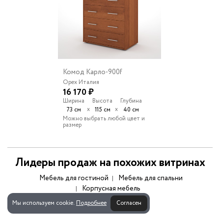
Комод Карло-900f
Орех Италия
16 170 ₽
Ширина
Высота
Глубина
х
х
73 см
115 см
40 см
Можно выбрать любой цвет и
размер
Лидеры продаж на похожих витринах
Мебель для гостиной
Мебель для спальни
Корпусная мебель
Мы используем cookie.
Подробнее
Согласен