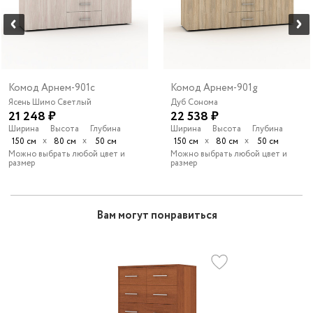
Комод Арнем-901c
Комод Арнем-901g
Ясень Шимо Светлый
Дуб Сонома
21 248 ₽
22 538 ₽
Ширина
Высота
Глубина
Ширина
Высота
Глубина
х
х
х
х
150 см
80 см
50 см
150 см
80 см
50 см
Можно выбрать любой цвет и
Можно выбрать любой цвет и
размер
размер
Вам могут понравиться