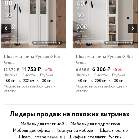
Шкаф-витрина Рустик-216e
Шкаф-витрина Рустик-206e
Белый
Белый
11 753 ₽
6 306 ₽
-5%
-5%
12 372 ₽
6 638 ₽
Ширина
Высота
Глубина
Ширина
Высота
Глубина
х
х
х
х
80 см
232 см
30 см
40 см
200 см
30 см
Можно выбрать любой цвет и
Можно выбрать любой цвет и
размер
размер
Лидеры продаж на похожих витринах
Мебель для гостиной
Мебель для подростков
Мебель для офиса
Корпусная мебель
Шкафы белые
Шкафы современные
Шкафы и стеллажи Рустик