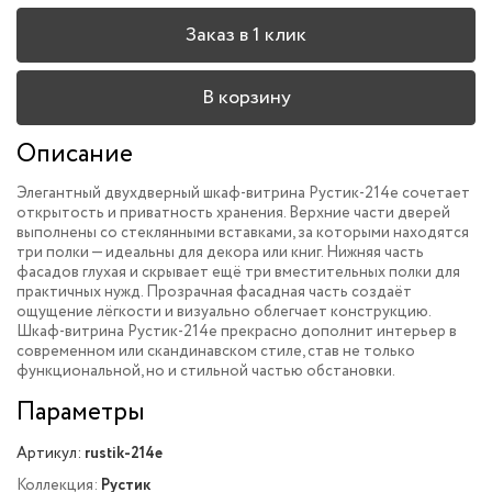
Заказ в 1 клик
В корзину
Описание
Элегантный двухдверный шкаф-витрина Рустик-214e сочетает
открытость и приватность хранения. Верхние части дверей
выполнены со стеклянными вставками, за которыми находятся
три полки — идеальны для декора или книг. Нижняя часть
фасадов глухая и скрывает ещё три вместительных полки для
практичных нужд. Прозрачная фасадная часть создаёт
ощущение лёгкости и визуально облегчает конструкцию.
Шкаф-витрина Рустик-214e прекрасно дополнит интерьер в
современном или скандинавском стиле, став не только
функциональной, но и стильной частью обстановки.
Параметры
Артикул:
rustik-214e
Коллекция:
Рустик