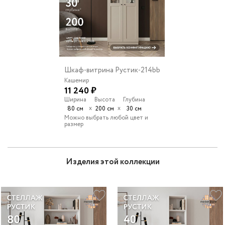
Шкаф-витрина Рустик-214bb
Кашемир
11 240 ₽
Ширина
Высота
Глубина
х
х
80 см
200 см
30 см
Можно выбрать любой цвет и
размер
Изделия этой коллекции