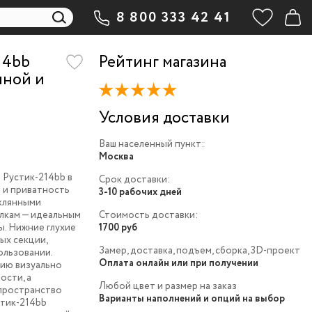
8 800 333 42 41
14bb
Рейтинг магазина
иной и
Условия доставки
Ваш населенный пункт:
Москва
 Рустик-214bb в
Срок доставки:
 и приватность
3-10 рабочих дней
еклянными
лкам — идеальным
Стоимость доставки:
ы. Нижние глухие
1700 руб
ых секции,
Замер, доставка, подъем, сборка, 3D-проект
ользовании.
Оплата онлайн или при получении
ию визуально
ости, а
Любой цвет и размер на заказ
пространство
Варианты наполнений и опций на выбор
стик-214bb