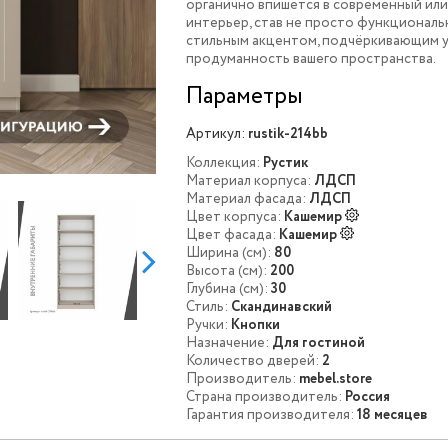
органично впишется в современный или
интерьер, став не просто функциональ
стильным акцентом, подчёркивающим 
продуманность вашего пространства.
Параметры
Артикул:
rustik-214bb
Коллекция:
Рустик
Материал корпуса:
ЛДСП
Материал фасада:
ЛДСП
Цвет корпуса:
Кашемир
Цвет фасада:
Кашемир
Ширина (см):
80
Высота (см):
200
Глубина (см):
30
Стиль:
Скандинавский
Ручки:
Кнопки
Назначение:
Для гостиной
Количество дверей:
2
Производитель:
mebel.store
Страна производитель:
Россия
Гарантия производителя:
18 месяцев