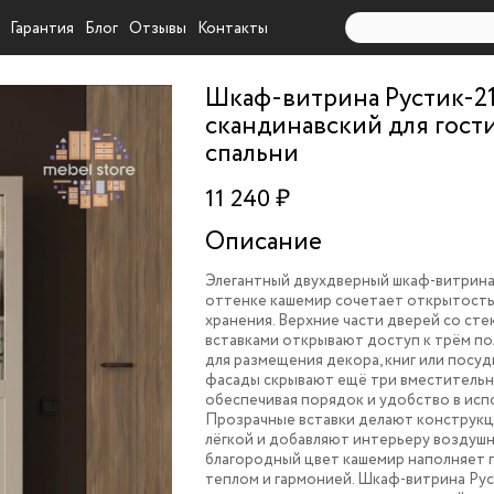
Гарантия
Блог
Отзывы
Контакты
Шкаф-витрина Рустик-2
скандинавский для гост
спальни
11 240 ₽
Описание
Элегантный двухдверный шкаф-витрина
оттенке кашемир сочетает открытость
хранения. Верхние части дверей со ст
вставками открывают доступ к трём по
для размещения декора, книг или посуд
фасады скрывают ещё три вместительн
обеспечивая порядок и удобство в исп
Прозрачные вставки делают конструкц
лёгкой и добавляют интерьеру воздушн
благородный цвет кашемир наполняет 
теплом и гармонией. Шкаф-витрина Ру