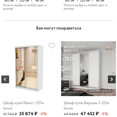
х
х
х
х
180 см
220 см
60 см
180 см
220 см
60 см
Можно выбрать любой цвет и
Можно выбрать любой цвет и
размер
размер
Вам могут понравиться
Шкаф-купе Рюмст-201e
Шкаф-купе Версаль 3-201e
Белый
Белый
35 874 ₽
47 452 ₽
-5%
-5%
37 762 ₽
49 949 ₽