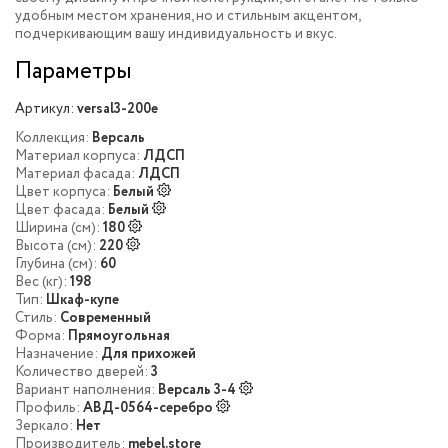
удобным местом хранения, но и стильным акцентом,
подчеркивающим вашу индивидуальность и вкус.
Параметры
Артикул:
versal3-200e
Коллекция:
Версаль
Материал корпуса:
ЛДСП
Материал фасада:
ЛДСП
Цвет корпуса:
Белый
Цвет фасада:
Белый
Ширина (см):
180
Высота (см):
220
Глубина (см):
60
Вес (кг):
198
Тип:
Шкаф-купе
Стиль:
Современный
Форма:
Прямоугольная
Назначение:
Для прихожей
Количество дверей:
3
Вариант наполнения:
Версаль 3-4
Профиль:
АВД-0564-серебро
Зеркало:
Нет
Производитель:
mebel.store