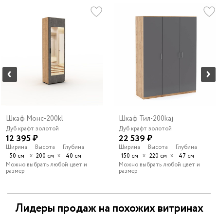
Шкаф Монс-200kl
Шкаф Тил-200kaj
Дуб крафт золотой
Дуб крафт золотой
12 395 ₽
22 539 ₽
Ширина
Высота
Глубина
Ширина
Высота
Глубина
х
х
х
х
50 см
200 см
40 см
150 см
220 см
47 см
Можно выбрать любой цвет и
Можно выбрать любой цвет и
размер
размер
Лидеры продаж на похожих витринах