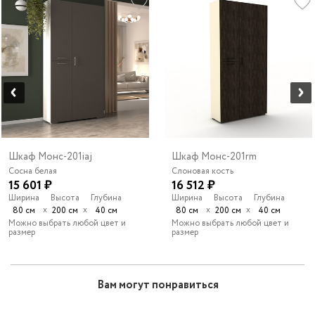
Шкаф Монс-201iaj
Шкаф Монс-201rm
Сосна белая
Слоновая кость
15 601 ₽
16 512 ₽
Ширина
Высота
Глубина
Ширина
Высота
Глубина
х
х
х
х
80 см
200 см
40 см
80 см
200 см
40 см
Можно выбрать любой цвет и
Можно выбрать любой цвет и
размер
размер
Вам могут понравиться