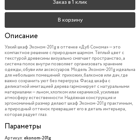
Заказ в 1 клик
В корзину
Описание
Узкий шкаф Эконом-201g в оттенке «Дуб Сонома» — это
компактное решение с природным шармом. Тёплый цвет с
текстурой древесины визуально смягчает пространство, а
система полок внутри позволяет организовать хранение
одежды, обуви или аксессуаров. Модель Эконом-201g идеальна
для небольших помещений: прихожих, балконов или дач, где
важно сохранить уют без перегруза. Фасад шкафа с
деликатной имитацией дерева гармонирует с натуральными
материалами — льном, хлопком или керамикой, усиливая
атмосферу естественности. Надёжная конструкция и
эргономичный размер делают шкаф Эконом-201g практичным,
а природный оттенок превращает его в деталь интерьера,
которая радует глаз.
Параметры
Артикул:
ekonom-201g