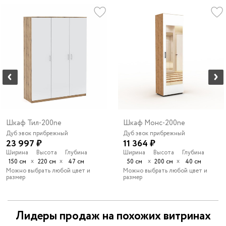
Шкаф Тил-200ne
Шкаф Монс-200ne
Дуб эвок прибрежный
Дуб эвок прибрежный
23 997 ₽
11 364 ₽
Ширина
Высота
Глубина
Ширина
Высота
Глубина
х
х
х
х
150 см
220 см
47 см
50 см
200 см
40 см
Можно выбрать любой цвет и
Можно выбрать любой цвет и
размер
размер
Лидеры продаж на похожих витринах