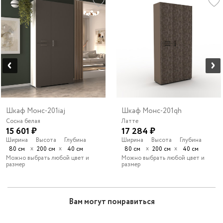
Шкаф Монс-201iaj
Шкаф Монс-201qh
Сосна белая
Латте
15 601 ₽
17 284 ₽
Ширина
Высота
Глубина
Ширина
Высота
Глубина
х
х
х
х
80 см
200 см
40 см
80 см
200 см
40 см
Можно выбрать любой цвет и
Можно выбрать любой цвет и
размер
размер
Вам могут понравиться