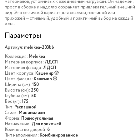
материалов, устойчивых к ежедневным нагрузкам. Он надёжен,
прост в сборке и надолго сохраняет привлекательный внешний
вид. Это отличный вариант для спальни, гостиной или
прихожей — стильный, удобный и практичный выбор на каждый
день.
Параметры
Артикул:
mebikea-203bb
Коллекция:
Mebikea
Материал корпуса:
ЛДСП
Материал фасада:
ЛДСП
Цвет корпуса:
Кашемир
Цвет фасада:
Кашемир
Ширина (см):
150
Высота (см):
250
Глубина (см):
50
Вес (кг):
175
Тип:
Распашной
Стиль:
Минимализм
Форма:
Прямоугольная
Назначение:
Для прихожей
Количество дверей:
6
Тип наполнения:
Комбинированное