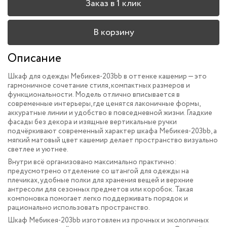
Заказ в 1 клик
В корзину
Описание
Шкаф для одежды Мебикея-203bb в оттенке кашемир — это
гармоничное сочетание стиля, компактных размеров и
функциональности. Модель отлично вписывается в
современные интерьеры, где ценятся лаконичные формы,
аккуратные линии и удобство в повседневной жизни. Гладкие
фасады без декора и изящные вертикальные ручки
подчёркивают современный характер шкафа Мебикея-203bb, а
мягкий матовый цвет кашемир делает пространство визуально
светлее и уютнее.
Внутри всё организовано максимально практично:
предусмотрено отделение со штангой для одежды на
плечиках, удобные полки для хранения вещей и верхние
антресоли для сезонных предметов или коробок. Такая
компоновка помогает легко поддерживать порядок и
рационально использовать пространство.
Шкаф Мебикея-203bb изготовлен из прочных и экологичных