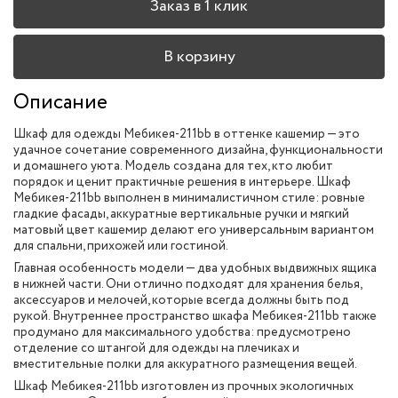
Заказ в 1 клик
В корзину
Описание
Шкаф для одежды Мебикея-211bb в оттенке кашемир — это
удачное сочетание современного дизайна, функциональности
и домашнего уюта. Модель создана для тех, кто любит
порядок и ценит практичные решения в интерьере. Шкаф
Мебикея-211bb выполнен в минималистичном стиле: ровные
гладкие фасады, аккуратные вертикальные ручки и мягкий
матовый цвет кашемир делают его универсальным вариантом
для спальни, прихожей или гостиной.
Главная особенность модели — два удобных выдвижных ящика
в нижней части. Они отлично подходят для хранения белья,
аксессуаров и мелочей, которые всегда должны быть под
рукой. Внутреннее пространство шкафа Мебикея-211bb также
продумано для максимального удобства: предусмотрено
отделение со штангой для одежды на плечиках и
вместительные полки для аккуратного размещения вещей.
Шкаф Мебикея-211bb изготовлен из прочных экологичных