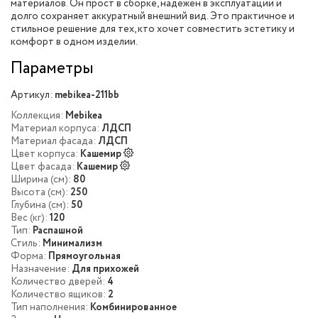
материалов. Он прост в сборке, надёжен в эксплуатации и
долго сохраняет аккуратный внешний вид. Это практичное и
стильное решение для тех, кто хочет совместить эстетику и
комфорт в одном изделии.
Параметры
Артикул:
mebikea-211bb
Коллекция:
Mebikea
Материал корпуса:
ЛДСП
Материал фасада:
ЛДСП
Цвет корпуса:
Кашемир
Цвет фасада:
Кашемир
Ширина (см):
80
Высота (см):
250
Глубина (см):
50
Вес (кг):
120
Тип:
Распашной
Стиль:
Минимализм
Форма:
Прямоугольная
Назначение:
Для прихожей
Количество дверей:
4
Количество ящиков:
2
Тип наполнения:
Комбинированное