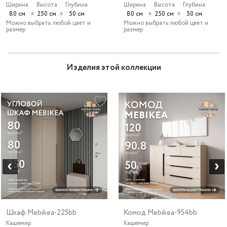
Ширина
Высота
Глубина
Ширина
Высота
Глубина
х
х
х
х
80 см
250 см
50 см
80 см
250 см
50 см
Можно выбрать любой цвет и
Можно выбрать любой цвет и
размер
размер
Изделия этой коллекции
Шкаф Mebikea-225bb
Комод Mebikea-954bb
Кашемир
Кашемир