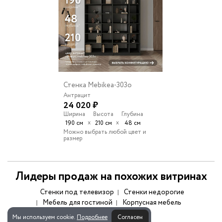
Стенка Mebikea-303o
Антрацит
24 020 ₽
Ширина
Высота
Глубина
х
х
190 см
210 см
48 см
Можно выбрать любой цвет и
размер
Лидеры продаж на похожих витринах
Стенки под телевизор
Стенки недорогие
Мебель для гостиной
Корпусная мебель
Мы используем cookie.
Подробнее
Согласен