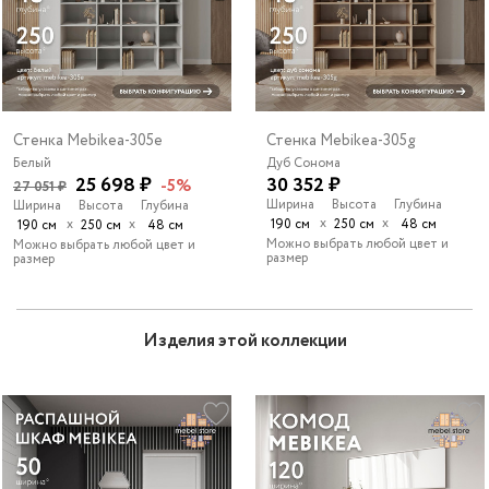
Стенка Mebikea-305e
Стенка Mebikea-305g
Белый
Дуб Сонома
25 698 ₽
30 352 ₽
-5%
27 051 ₽
Ширина
Высота
Глубина
Ширина
Высота
Глубина
х
х
х
х
190 см
250 см
48 см
190 см
250 см
48 см
Можно выбрать любой цвет и
Можно выбрать любой цвет и
размер
размер
Изделия этой коллекции