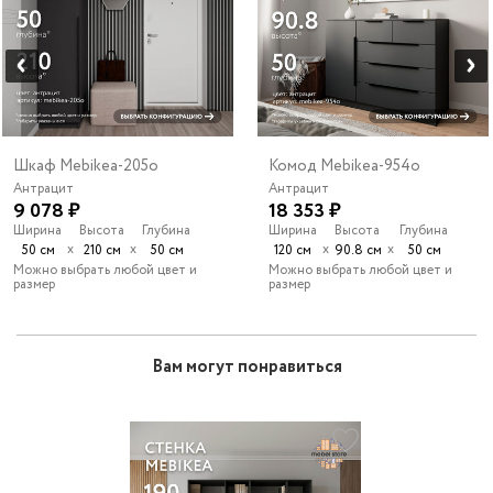
Шкаф Mebikea-205o
Комод Mebikea-954o
Антрацит
Антрацит
9 078 ₽
18 353 ₽
Ширина
Высота
Глубина
Ширина
Высота
Глубина
х
х
х
х
50 см
210 см
50 см
120 см
90.8 см
50 см
Можно выбрать любой цвет и
Можно выбрать любой цвет и
размер
размер
Вам могут понравиться