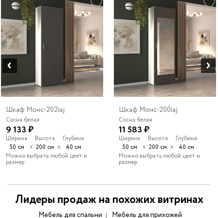
Шкаф Монс-202iaj
Шкаф Монс-200iaj
Сосна белая
Сосна белая
9 133 ₽
11 583 ₽
Ширина
Высота
Глубина
Ширина
Высота
Глубина
х
х
х
х
50 см
200 см
40 см
50 см
200 см
40 см
Можно выбрать любой цвет и
Можно выбрать любой цвет и
размер
размер
Лидеры продаж на похожих витринах
Мебель для спальни
Мебель для прихожей