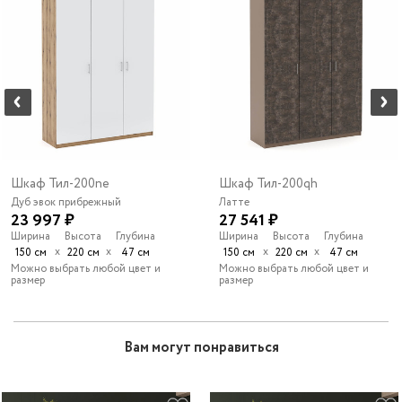
Шкаф Тил-200ne
Шкаф Тил-200qh
Дуб эвок прибрежный
Латте
23 997 ₽
27 541 ₽
Ширина
Высота
Глубина
Ширина
Высота
Глубина
х
х
х
х
150 см
220 см
47 см
150 см
220 см
47 см
Можно выбрать любой цвет и
Можно выбрать любой цвет и
размер
размер
Вам могут понравиться