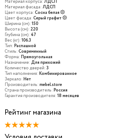
Материал корпуса:
ЛДСП
Материал фасада:
ЛДСП
Цвет корпуса:
Сосна белая
Цвет фасада:
Серый графит
Ширина (см):
150
Высота (см):
220
Глубина (см):
47
Вес (кг):
106.3
Тип:
Распашной
Стиль:
Современный
Форма:
Прямоугольная
Назначение:
Для прихожей
Количество дверей:
3
Тип наполнения:
Комбинированное
Зеркало:
Нет
Производитель:
mebel.store
Страна производитель:
Россия
Гарантия производителя:
18 месяцев
Рейтинг магазина
Условия доставки