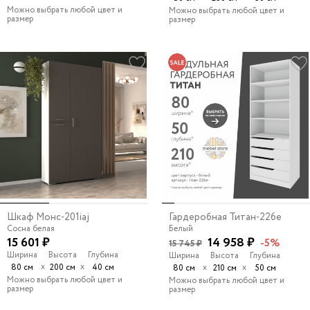
Можно выбрать любой цвет и
Можно выбрать любой цвет и
размер
размер
Шкаф Монс-201iaj
Гардеробная Титан-226e
Сосна белая
Белый
15 601 ₽
14 958 ₽
-5%
15 745 ₽
Ширина
Высота
Глубина
Ширина
Высота
Глубина
х
х
80 см
200 см
40 см
х
х
80 см
210 см
50 см
Можно выбрать любой цвет и
Можно выбрать любой цвет и
размер
размер