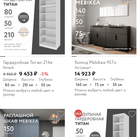
Гардеробная Титан-214e
Комод Mebikea-957o
Белый
Антрацит
9 453 ₽
14 923 ₽
-5%
9 950 ₽
Ширина
Высота
Глубина
Ширина
Высота
Глубина
х
х
х
х
140 см
75 см
50 см
80 см
210 см
50 см
Можно выбрать любой цвет и
Можно выбрать любой цвет и
размер
размер