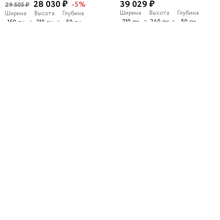
28 030 ₽
39 029 ₽
-5%
29 505 ₽
Ширина
Высота
Глубина
Ширина
Высота
Глубина
х
х
х
х
210 см
240 см
50 см
160 см
210 см
50 см
Можно выбрать любой цвет и
Можно выбрать любой цвет и
размер
размер
Модульная прихожая
Шкаф-купе Версаль 2-200aj
Mebikea-408e
Серый графит
Белый
31 931 ₽
26 618 ₽
-5%
28 019 ₽
Ширина
Высота
Глубина
Ширина
Высота
Глубина
х
х
100 см
220 см
60 см