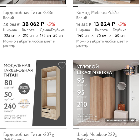
Гардеробная Титан-233e
Комод Mebikea-957e
Белый
Белый
38 062 ₽
13 824 ₽
-5%
-5%
40 065 ₽
14 552 ₽
Ширина
Высота
Длина
Глубина
Ширина
Высота
Глубина
х
х
х
х
225 см
210 см
175 см
50 см
140 см
75 см
50 см
Можно выбрать любой цвет и
Можно выбрать любой цвет и
размер
размер
Гардеробная Титан-207g
Шкаф Mebikea-229g
Дуб Сонома
Дуб Сонома