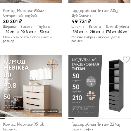
Комод Mebikea-955az
Гардеробная Титан-235g
Сумеречный голубой
Дуб Сонома
20 201 ₽
49 731 ₽
Ширина
Высота
Глубина
Ширина
Высота
Длина
Глубина
х
х
х
х
120 см
90.8 см
50 см
225 см
210 см
175 см
50 см
Можно выбрать любой цвет и
Можно выбрать любой цвет и
размер
размер
Комод Mebikea-951bb
Гардеробная Титан-224aj
Кашемир
Серый графит