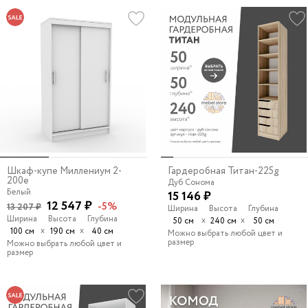
Шкаф-купе Миллениум 2-
Гардеробная Титан-225g
200e
Дуб Сонома
Белый
15 146 ₽
12 547 ₽
-5%
13 207 ₽
Ширина
Высота
Глубина
Ширина
Высота
Глубина
х
х
50 см
240 см
50 см
х
х
100 см
190 см
40 см
Можно выбрать любой цвет и
размер
Можно выбрать любой цвет и
размер