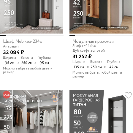
Шкаф Mebikea-234o
Модульная прихожая
Лофт-413ko
Антрацит
Дуб крафт золотой
32 084 ₽
31 252 ₽
Ширина
Высота
Глубина
Ширина
Высота
Глубина
х
х
95 см
250 см
95 см
х
х
135 см
250 см
42 см
Можно выбрать любой цвет и
размер
Можно выбрать любой цвет и
размер