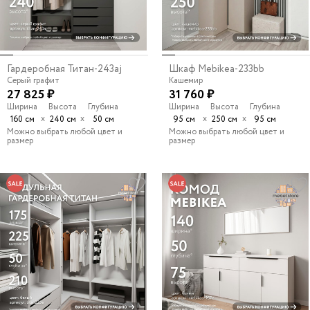
Гардеробная Титан-243aj
Шкаф Mebikea-233bb
Серый графит
Кашемир
27 825 ₽
31 760 ₽
Ширина
Высота
Глубина
Ширина
Высота
Глубина
х
х
х
х
160 см
240 см
50 см
95 см
250 см
95 см
Можно выбрать любой цвет и
Можно выбрать любой цвет и
размер
размер