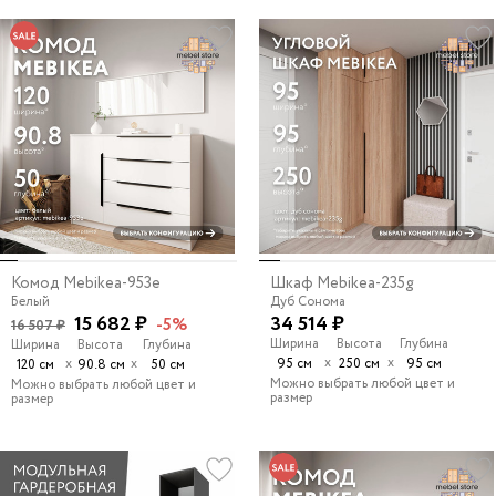
Комод Mebikea-953e
Шкаф Mebikea-235g
Белый
Дуб Сонома
15 682 ₽
34 514 ₽
-5%
16 507 ₽
Ширина
Высота
Глубина
Ширина
Высота
Глубина
х
х
х
х
95 см
250 см
95 см
120 см
90.8 см
50 см
Можно выбрать любой цвет и
Можно выбрать любой цвет и
размер
размер