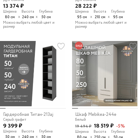
13 374 ₽
28 222 ₽
Ширина
Высота
Глубина
Ширина
Высота
Глубина
х
х
х
х
80 см
240 см
50 см
95 см
210 см
95 см
Можно выбрать любой цвет и
Можно выбрать любой цвет и
размер
размер
Гардеробная Титан-213aj
Шкаф Mebikea-244e
Серый графит
Белый
9 399 ₽
18 519 ₽
-5%
19 494 ₽
Ширина
Высота
Глубина
Ширина
Высота
Глубина
х
х
50 см
240 см
50 см
х
х
80 см
250 см
50 см