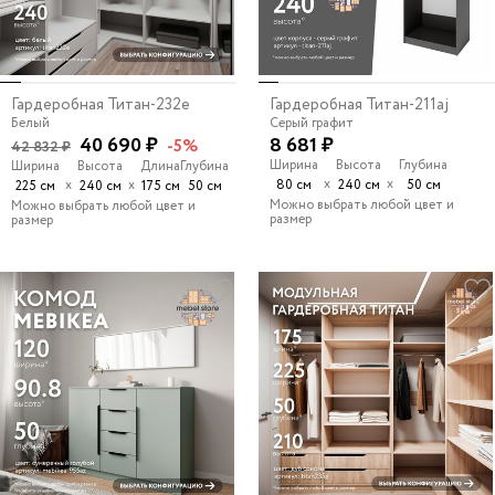
Гардеробная Титан-232e
Гардеробная Титан-211aj
Белый
Серый графит
40 690 ₽
8 681 ₽
-5%
42 832 ₽
Ширина
Высота
Глубина
Ширина
Высота
Длина
Глубина
х
х
х
х
80 см
240 см
50 см
225 см
240 см
175 см
50 см
Можно выбрать любой цвет и
Можно выбрать любой цвет и
размер
размер