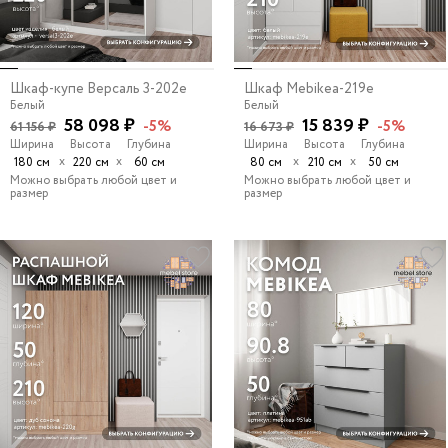
Шкаф-купе Версаль 3-202e
Шкаф Mebikea-219e
Белый
Белый
58 098 ₽
15 839 ₽
-5%
-5%
61 156 ₽
16 673 ₽
Ширина
Высота
Глубина
Ширина
Высота
Глубина
х
х
х
х
180 см
220 см
60 см
80 см
210 см
50 см
Можно выбрать любой цвет и
Можно выбрать любой цвет и
размер
размер