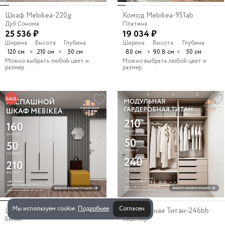
Шкаф Mebikea-220g
Комод Mebikea-951ab
Дуб Сонома
Платина
25 536 ₽
19 034 ₽
Ширина
Высота
Глубина
Ширина
Высота
Глубина
х
х
х
х
120 см
210 см
50 см
80 см
90.8 см
50 см
Можно выбрать любой цвет и
Можно выбрать любой цвет и
размер
размер
Мы используем cookie.
Подробнее
Согласен
Шкаф Mebikea-209e
Гардеробная Титан-246bb
Белый
Кашемир