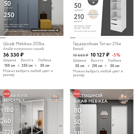
Шкаф Mebikea-203ba
Гардеробная Титан-216e
Альби полуночно-синий
Белый
36 330 ₽
10 127 ₽
-5%
10 660 ₽
Ширина
Высота
Глубина
Ширина
Высота
Глубина
х
х
150 см
250 см
50 см
х
х
50 см
210 см
50 см
Можно выбрать любой цвет и
Можно выбрать любой цвет и
размер
размер