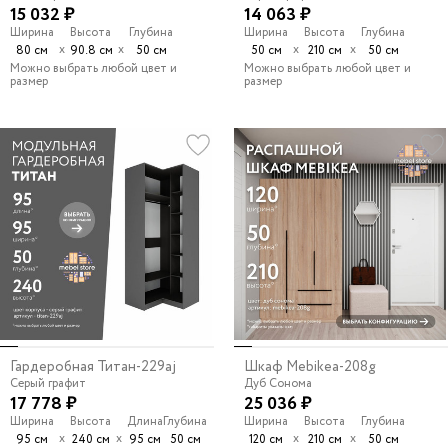
15 032 ₽
14 063 ₽
Ширина
Высота
Глубина
Ширина
Высота
Глубина
х
х
х
х
80 см
90.8 см
50 см
50 см
210 см
50 см
Можно выбрать любой цвет и
Можно выбрать любой цвет и
размер
размер
Гардеробная Титан-229aj
Шкаф Mebikea-208g
Серый графит
Дуб Сонома
17 778 ₽
25 036 ₽
Ширина
Высота
Длина
Глубина
Ширина
Высота
Глубина
х
х
х
х
95 см
240 см
95 см
50 см
120 см
210 см
50 см