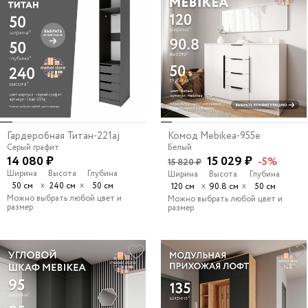
Гардеробная Титан-221aj
Комод Mebikea-955e
Серый графит
Белый
14 080 ₽
15 029 ₽
-5%
15 820 ₽
Ширина
Высота
Глубина
Ширина
Высота
Глубина
х
х
50 см
240 см
50 см
х
х
120 см
90.8 см
50 см
Можно выбрать любой цвет и
Можно выбрать любой цвет и
размер
размер