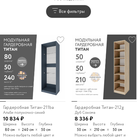
Все фильтры
Гардеробная Титан-211ba
Гардеробная Титан-212g
Альби полуночно-синий
Дуб Сонома
10 834 ₽
8 336 ₽
Ширина
Высота
Глубина
Ширина
Высота
Глубина
х
х
х
х
80 см
240 см
50 см
50 см
210 см
50 см
Можно выбрать любой цвет и
Можно выбрать любой цвет и