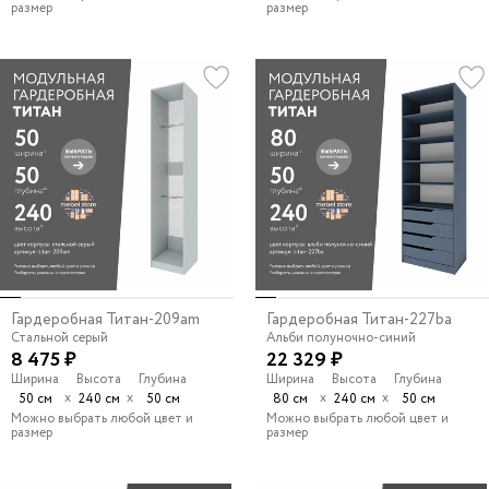
размер
размер
Гардеробная Титан-209am
Гардеробная Титан-227ba
Стальной серый
Альби полуночно-синий
8 475 ₽
22 329 ₽
Ширина
Высота
Глубина
Ширина
Высота
Глубина
х
х
х
х
50 см
240 см
50 см
80 см
240 см
50 см
Можно выбрать любой цвет и
Можно выбрать любой цвет и
размер
размер