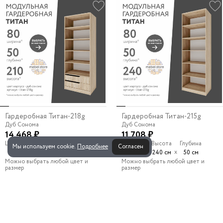
Гардеробная Титан-218g
Гардеробная Титан-215g
Дуб Сонома
Дуб Сонома
14 468 ₽
11 708 ₽
Ширина
Высота
Глубина
Ширина
Высота
Глубина
Мы используем cookie.
Подробнее
Согласен
х
х
х
х
80 см
210 см
50 см
80 см
240 см
50 см
Можно выбрать любой цвет и
Можно выбрать любой цвет и
размер
размер
18
19
20