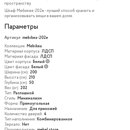
пространству.
Шкаф Мебикея-202e - лучший способ хранить и
организовывать вещи в вашем доме.
Параметры
Артикул:
mebikea-202e
Коллекция:
Mebikea
Материал корпуса:
ЛДСП
Материал фасада:
ЛДСП
Цвет корпуса:
Белый
Цвет фасада:
Белый
Ширина (см):
200
Высота (см):
210
Глубина (см):
50
Вес (кг):
202
Тип:
Распашной
Стиль:
Минимализм
Форма:
Прямоугольная
Назначение:
Для прихожей
Количество дверей:
4
Тип наполнения:
Комбинированное
Зеркало:
Нет
Производитель:
mebel.store