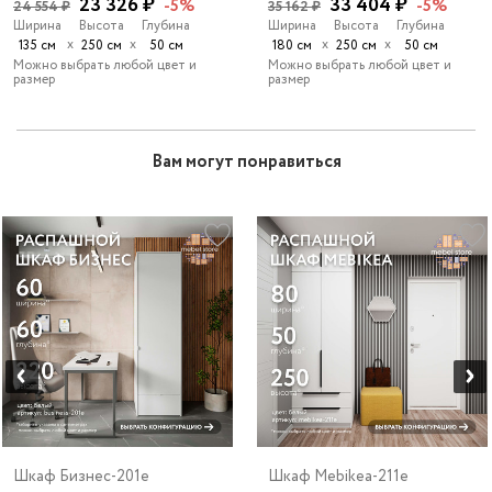
23 326 ₽
33 404 ₽
-5%
-5%
24 554 ₽
35 162 ₽
Ширина
Высота
Глубина
Ширина
Высота
Глубина
х
х
х
х
135 см
250 см
50 см
180 см
250 см
50 см
Можно выбрать любой цвет и
Можно выбрать любой цвет и
размер
размер
Вам могут понравиться
Шкаф Бизнес-201e
Шкаф Mebikea-211e