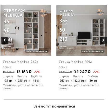
Стеллаж Mebikea-242e
Стенка Mebikea-309e
Белый
Белый
13 163 ₽
32 247 ₽
-5%
-5%
13 856 ₽
33 944 ₽
Ширина
Высота
Глубина
Ширина
Высота
Глубина
х
х
х
х
95 см
250 см
48 см
260 см
142.3 см
50 см
Можно выбрать любой цвет и
Можно выбрать любой цвет и
размер
размер
Вам могут понравиться