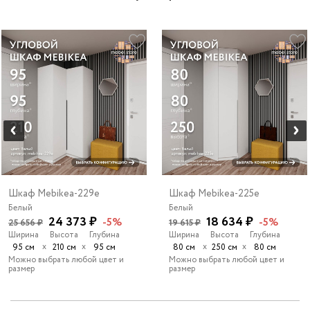
Шкаф Mebikea-229e
Шкаф Mebikea-225e
Белый
Белый
24 373 ₽
18 634 ₽
-5%
-5%
25 656 ₽
19 615 ₽
Ширина
Высота
Глубина
Ширина
Высота
Глубина
х
х
х
х
95 см
210 см
95 см
80 см
250 см
80 см
Можно выбрать любой цвет и
Можно выбрать любой цвет и
размер
размер