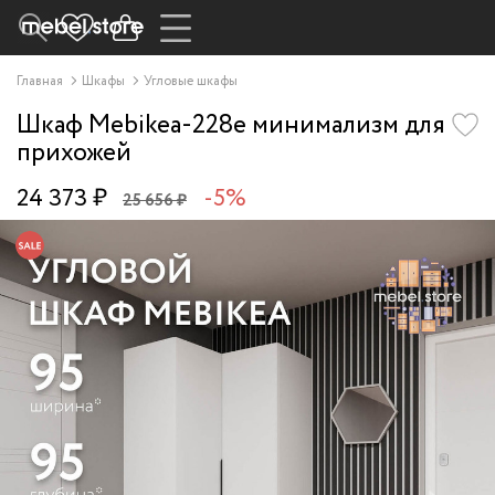
Главная
Шкафы
Угловые шкафы
Шкаф Mebikea-228e минимализм для
прихожей
24 373 ₽
-5%
25 656 ₽