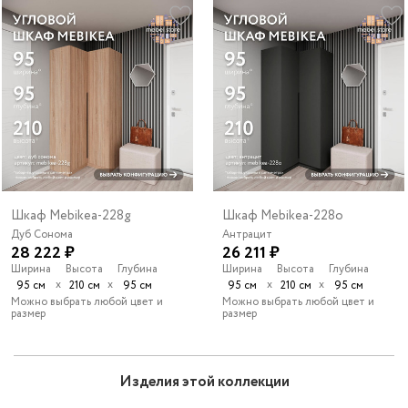
Шкаф Mebikea-228g
Шкаф Mebikea-228o
Дуб Сонома
Антрацит
28 222 ₽
26 211 ₽
Ширина
Высота
Глубина
Ширина
Высота
Глубина
х
х
х
х
95 см
210 см
95 см
95 см
210 см
95 см
Можно выбрать любой цвет и
Можно выбрать любой цвет и
размер
размер
Изделия этой коллекции