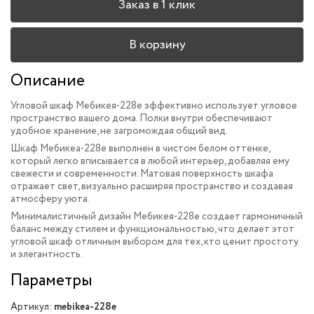
Заказ в 1 клик
В корзину
Описание
Угловой шкаф Мебикея-228e эффективно использует угловое
пространство вашего дома. Полки внутри обеспечивают
удобное хранение, не загромождая общий вид.
Шкаф Мебикеа-228e выполнен в чистом белом оттенке,
который легко вписывается в любой интерьер, добавляя ему
свежести и современности. Матовая поверхность шкафа
отражает свет, визуально расширяя пространство и создавая
атмосферу уюта.
Минималистичный дизайн Мебикея-228e создает гармоничный
баланс между стилем и функциональностью, что делает этот
угловой шкаф отличным выбором для тех, кто ценит простоту
и элегантность.
Параметры
Артикул:
mebikea-228e