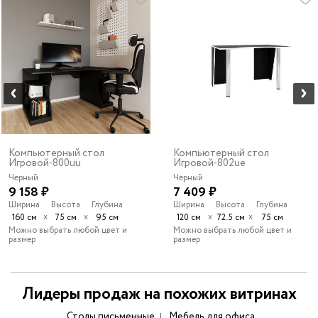
Компьютерный стол
Компьютерный стол
Игровой-800uu
Игровой-802ue
Черный
Черный
9 158 ₽
7 409 ₽
Ширина
Высота
Глубина
Ширина
Высота
Глубина
х
х
х
х
160 см
75 см
95 см
120 см
72.5 см
75 см
Можно выбрать любой цвет и
Можно выбрать любой цвет и
размер
размер
Лидеры продаж на похожих витринах
Столы письменные
Мебель для офиса