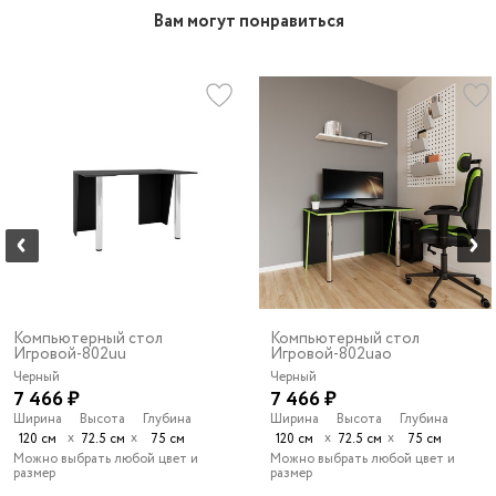
Вам могут понравиться
Компьютерный стол
Компьютерный стол
Игровой-802uu
Игровой-802uao
Черный
Черный
7 466 ₽
7 466 ₽
Ширина
Высота
Глубина
Ширина
Высота
Глубина
х
х
х
х
120 см
72.5 см
75 см
120 см
72.5 см
75 см
Можно выбрать любой цвет и
Можно выбрать любой цвет и
размер
размер