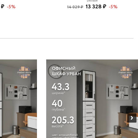
Белый
 ₽
13 328 ₽
-5%
-5%
14 029 ₽