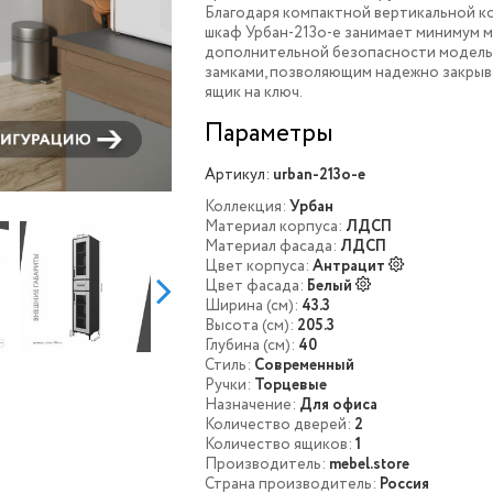
Благодаря компактной вертикальной к
шкаф Урбан-213o-e занимает минимум м
дополнительной безопасности модель
замками, позволяющим надежно закрыв
ящик на ключ.
Параметры
Артикул:
urban-213o-e
Коллекция:
Урбан
Материал корпуса:
ЛДСП
Материал фасада:
ЛДСП
Цвет корпуса:
Антрацит
Цвет фасада:
Белый
Ширина (см):
43.3
Высота (см):
205.3
Глубина (см):
40
Стиль:
Современный
Ручки:
Торцевые
Назначение:
Для офиса
Количество дверей:
2
Количество ящиков:
1
Производитель:
mebel.store
Страна производитель:
Россия