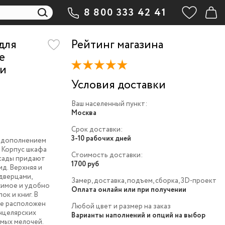
8 800 333 42 41
для
Рейтинг магазина
e
 и
Условия доставки
Ваш населенный пункт:
Москва
Срок доставки:
3-10 рабочих дней
м дополнением
 Корпус шкафа
Стоимость доставки:
асады придают
1700 руб
д. Верхняя и
дверцами,
Замер, доставка, подъем, сборка, 3D-проект
имое и удобно
Оплата онлайн или при получении
ок и книг. В
-e расположен
Любой цвет и размер на заказ
нцелярских
Варианты наполнений и опций на выбор
мых мелочей.