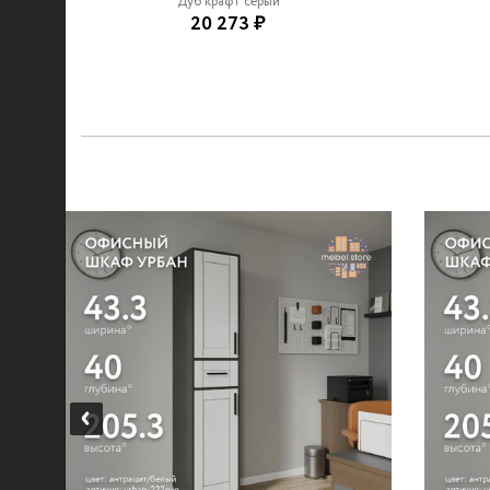
Дуб крафт серый
20 273 ₽
...