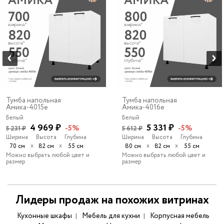
Тумба напольная
Тумба напольная
Амика-4015e
Амика-4016e
Белый
Белый
4 969 ₽
5 331 ₽
-5%
-5%
5 231 ₽
5 612 ₽
Ширина
Высота
Глубина
Ширина
Высота
Глубина
х
х
х
х
70 см
82 см
55 см
80 см
82 см
55 см
Можно выбрать любой цвет и
Можно выбрать любой цвет и
размер
размер
Лидеры продаж на похожих витринах
Кухонные шкафы
Мебель для кухни
Корпусная мебель