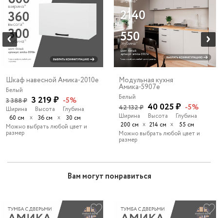
Шкаф навесной Амика-2010e
Модульная кухня
Амика-5907e
Белый
Белый
3 219 ₽
-5%
3 388 ₽
40 025 ₽
-5%
42 132 ₽
Ширина
Высота
Глубина
Ширина
Высота
Глубина
х
х
60 см
36 см
30 см
х
х
200 см
214 см
55 см
Можно выбрать любой цвет и
размер
Можно выбрать любой цвет и
размер
Вам могут понравиться