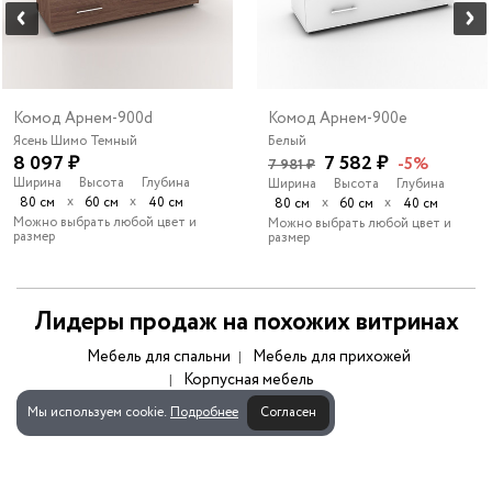
Комод Арнем-900d
Комод Арнем-900e
Ясень Шимо Темный
Белый
8 097 ₽
7 582 ₽
-5%
7 981 ₽
Ширина
Высота
Глубина
Ширина
Высота
Глубина
х
х
80 см
60 см
40 см
х
х
80 см
60 см
40 см
Можно выбрать любой цвет и
Можно выбрать любой цвет и
размер
размер
Лидеры продаж на похожих витринах
Мебель для спальни
Мебель для прихожей
Корпусная мебель
Мы используем cookie.
Подробнее
Согласен