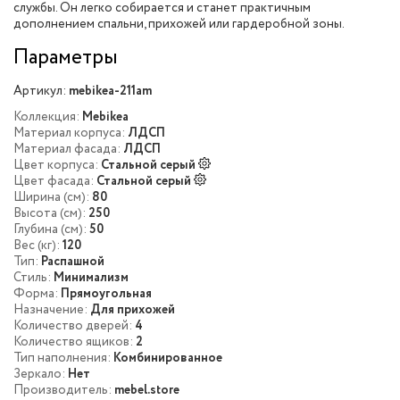
службы. Он легко собирается и станет практичным
дополнением спальни, прихожей или гардеробной зоны.
Параметры
Артикул:
mebikea-211am
Коллекция:
Mebikea
Материал корпуса:
ЛДСП
Материал фасада:
ЛДСП
Цвет корпуса:
Стальной серый
Цвет фасада:
Стальной серый
Ширина (см):
80
Высота (см):
250
Глубина (см):
50
Вес (кг):
120
Тип:
Распашной
Стиль:
Минимализм
Форма:
Прямоугольная
Назначение:
Для прихожей
Количество дверей:
4
Количество ящиков:
2
Тип наполнения:
Комбинированное
Зеркало:
Нет
Производитель:
mebel.store