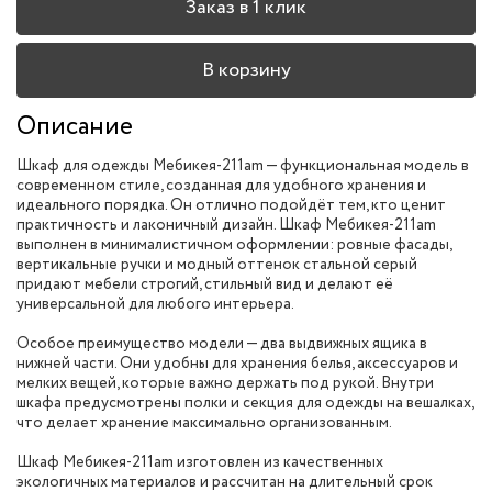
Заказ в 1 клик
В корзину
Описание
Шкаф для одежды Мебикея-211am — функциональная модель в
современном стиле, созданная для удобного хранения и
идеального порядка. Он отлично подойдёт тем, кто ценит
практичность и лаконичный дизайн. Шкаф Мебикея-211am
выполнен в минималистичном оформлении: ровные фасады,
вертикальные ручки и модный оттенок стальной серый
придают мебели строгий, стильный вид и делают её
универсальной для любого интерьера.
Особое преимущество модели — два выдвижных ящика в
нижней части. Они удобны для хранения белья, аксессуаров и
мелких вещей, которые важно держать под рукой. Внутри
шкафа предусмотрены полки и секция для одежды на вешалках,
что делает хранение максимально организованным.
Шкаф Мебикея-211am изготовлен из качественных
экологичных материалов и рассчитан на длительный срок