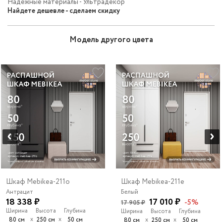
Надежные материалы - Ультрадекор
Найдете дешевле - сделаем скидку
Модель другого цвета
Шкаф Mebikea-211o
Шкаф Mebikea-211e
Антрацит
Белый
18 338 ₽
17 010 ₽
-5%
17 905 ₽
Ширина
Высота
Глубина
Ширина
Высота
Глубина
х
х
80 см
250 см
50 см
х
х
80 см
250 см
50 см