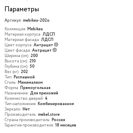
Параметры
Артикул:
mebikea-202o
Коллекция:
Mebikea
Материал корпуса:
ЛДСП
Материал фасада:
ЛДСП
Цвет корпуса:
Антрацит
Цвет фасада:
Антрацит
Ширина (см):
200
Высота (см):
210
Глубина (см):
50
Вес (кг):
202
Тип:
Распашной
Стиль:
Минимализм
Форма:
Прямоугольная
Назначение:
Для прихожей
Количество дверей:
4
Тип наполнения:
Комбинированное
Зеркало:
Нет
Производитель:
mebel.store
Страна производитель:
Россия
Гарантия производителя:
18 месяцев