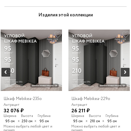
Изделия этой коллекции
Шкаф Mebikea-235o
Шкаф Mebikea-229o
Антрацит
Антрацит
32 076 ₽
26 211 ₽
Ширина
Высота
Глубина
Ширина
Высота
Глубина
х
х
х
х
95 см
250 см
95 см
95 см
210 см
95 см
Можно выбрать любой цвет и
Можно выбрать любой цвет и
размер
размер