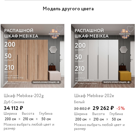
Модель другого цвета
Шкаф Mebikea-202g
Шкаф Mebikea-202e
Дуб Сонома
Белый
34 112 ₽
29 262 ₽
-5%
30 802 ₽
Ширина
Высота
Глубина
Ширина
Высота
Глубина
х
х
200 см
210 см
50 см
х
х
200 см
210 см
50 см
Можно выбрать любой цвет и
Можно выбрать любой цвет и
размер
размер