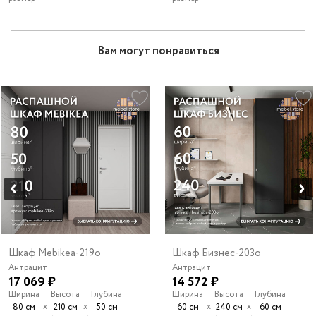
Вам могут понравиться
Шкаф Mebikea-219o
Шкаф Бизнес-203o
Антрацит
Антрацит
17 069 ₽
14 572 ₽
Ширина
Высота
Глубина
Ширина
Высота
Глубина
х
х
х
х
80 см
210 см
50 см
60 см
240 см
60 см